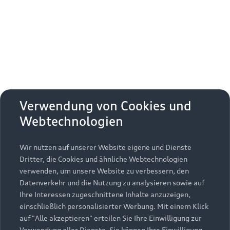
Erhalten Sie kostenfrei eine online
Fahrzeugbewertung und besprechen Sie alles
weitere mit Ihrem ausgewählten Audi Partner.
Jetzt kostenlos bewerten
Zurück nach oben
Verwendung von Cookies und
Webtechnologien
Modelle
Wir nutzen auf unserer Website eigene und Dienste
Kaufen & leasen
Alle Modelle
Dritter, die Cookies und ähnliche Webtechnologien
verwenden, um unsere Website zu verbessern, den
Modelle vergleichen
Service & Zubehör
Neuwagensuche
Datenverkehr und die Nutzung zu analysieren sowie auf
Elektromodelle
Ihre Interessen zugeschnittene Inhalte anzuzeigen,
Gebrauchtwagensuche
einschließlich personalisierter Werbung. Mit einem Klick
Support
Saisonale Angebote
Plug-in-Hybride
auf "Alle akzeptieren" erteilen Sie Ihre Einwilligung zur
Gebrauchtwagen
Verwendung aller Dienste. Sie können Ihre Einwilligung