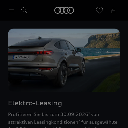
Startseite
Händler wählen
Elektro-Leasing
Profitieren Sie bis zum 30.09.2026
von
1
attraktiven Leasingkonditionen
für ausgewählte
2