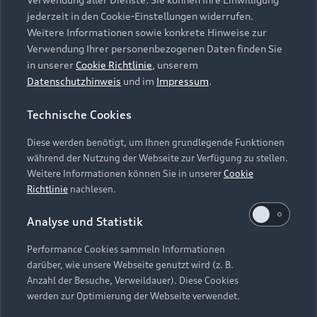
Audi Services
Über Audi
Kundenservice
jederzeit in den Cookie-Einstellungen widerrufen.
Finanzierung
Garantie
Weitere Informationen sowie konkrete Hinweise zur
Händlersuche
Aktionen & Angebote
Verwendung Ihrer personenbezogenen Daten finden Sie
Unternehmen
Audi digital services
in unserer
Cookie Richtlinie
, unserem
Audi Code
Geschäftskunden
Datenschutzhinweis
und im
Impressum
.
Karriere
myAudi
Häufige Fragen (FAQ)
Investor Relations
Technische Cookies
© 2026 AUDI AG. Alle Rechte vorbehalten
Audi Online Beratung
Presse & Media Center
Diese werden benötigt, um Ihnen grundlegende Funktionen
Impressum
Rechtliches
Hinweisgebersystem
Online-Terminvereinbarung
während der Nutzung der Webseite zur Verfügung zu stellen.
Datenschutz
Datenschutzinformation
Cookie-Einstellungen
Weitere Informationen können Sie in unserer
Cookie
Servicekontakt
Cookie-Richtlinie
Barrierefreiheit
Richtlinie
nachlesen.
Audi erleben
Digital Services Act
EU Data Act
Bordbuch & Bedienungsanleitungen
Analyse und Statistik
Newsletter
Verträge kündigen
Performance Cookies sammeln Informationen
Hinweis: Die aktuelle Darstellung und Anordnung der
darüber, wie unsere Webseite genutzt wird (z. B.
Vertrag widerrufen
Embleme am Fahrzeug bei allen Abbildungen auf dieser
Anzahl der Besuche, Verweildauer). Diese Cookies
Webseite kann abweichen.
werden zur Optimierung der Webseite verwendet.