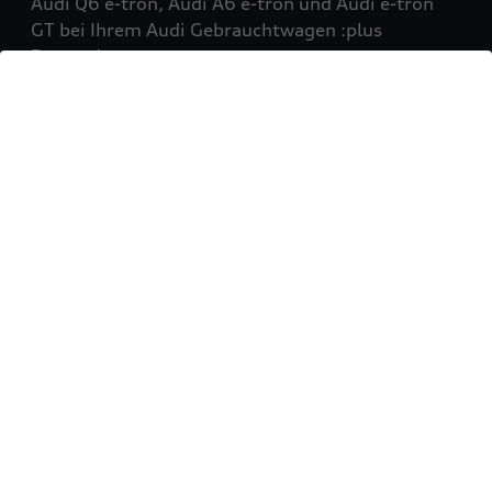
Audi Q6 e-tron, Audi A6 e-tron und Audi e-tron
GT bei Ihrem Audi Gebrauchtwagen :plus
Partner!
Mehr erfahren
Sie möchten Ihr Fahrzeug
verkaufen?