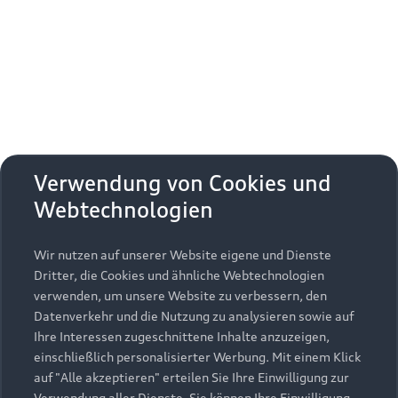
Erhalten Sie kostenfrei eine online
Fahrzeugbewertung und besprechen Sie alles
weitere mit Ihrem ausgewählten Audi Partner.
Jetzt kostenlos bewerten
Zurück nach oben
Verwendung von Cookies und
Webtechnologien
Modelle
Wir nutzen auf unserer Website eigene und Dienste
Kaufen & leasen
Alle Modelle
Dritter, die Cookies und ähnliche Webtechnologien
verwenden, um unsere Website zu verbessern, den
Modelle vergleichen
Service & Zubehör
Neuwagensuche
Datenverkehr und die Nutzung zu analysieren sowie auf
Elektromodelle
Ihre Interessen zugeschnittene Inhalte anzuzeigen,
Gebrauchtwagensuche
einschließlich personalisierter Werbung. Mit einem Klick
Support
Saisonale Angebote
Plug-in-Hybride
auf "Alle akzeptieren" erteilen Sie Ihre Einwilligung zur
Gebrauchtwagen
Verwendung aller Dienste. Sie können Ihre Einwilligung