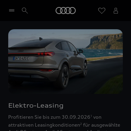
Startseite
Händler wählen
Elektro-Leasing
Profitieren Sie bis zum 30.09.2026
von
1
attraktiven Leasingkonditionen
für ausgewählte
2