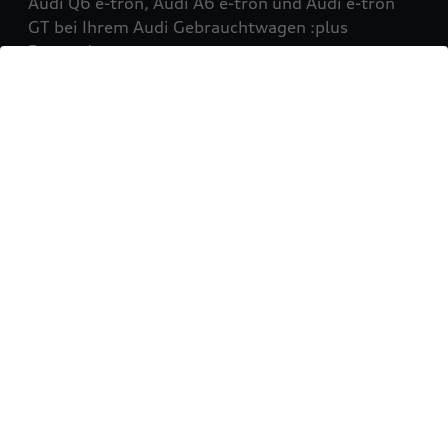
Audi Q6 e-tron, Audi A6 e-tron und Audi e-tron
GT bei Ihrem Audi Gebrauchtwagen :plus
Partner!
Mehr erfahren
Sie möchten Ihr Fahrzeug
verkaufen?