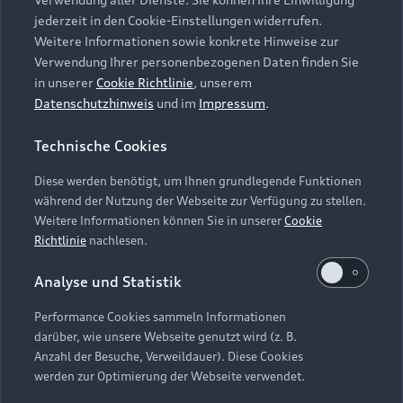
Audi Services
Über Audi
Kundenservice
jederzeit in den Cookie-Einstellungen widerrufen.
Finanzierung
Garantie
Weitere Informationen sowie konkrete Hinweise zur
Händlersuche
Aktionen & Angebote
Verwendung Ihrer personenbezogenen Daten finden Sie
Unternehmen
Audi digital services
in unserer
Cookie Richtlinie
, unserem
Audi Code
Geschäftskunden
Datenschutzhinweis
und im
Impressum
.
Karriere
myAudi
Häufige Fragen (FAQ)
Investor Relations
Technische Cookies
© 2026 AUDI AG. Alle Rechte vorbehalten
Audi Online Beratung
Presse & Media Center
Diese werden benötigt, um Ihnen grundlegende Funktionen
Impressum
Rechtliches
Hinweisgebersystem
Online-Terminvereinbarung
während der Nutzung der Webseite zur Verfügung zu stellen.
Datenschutz
Datenschutzinformation
Cookie-Einstellungen
Weitere Informationen können Sie in unserer
Cookie
Servicekontakt
Cookie-Richtlinie
Barrierefreiheit
Richtlinie
nachlesen.
Audi erleben
Digital Services Act
EU Data Act
Bordbuch & Bedienungsanleitungen
Analyse und Statistik
Newsletter
Verträge kündigen
Performance Cookies sammeln Informationen
Hinweis: Die aktuelle Darstellung und Anordnung der
darüber, wie unsere Webseite genutzt wird (z. B.
Vertrag widerrufen
Embleme am Fahrzeug bei allen Abbildungen auf dieser
Anzahl der Besuche, Verweildauer). Diese Cookies
Webseite kann abweichen.
werden zur Optimierung der Webseite verwendet.