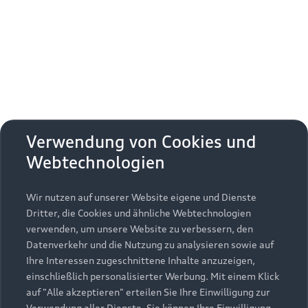
Erhalten Sie kostenfrei eine online
Fahrzeugbewertung und besprechen Sie alles
weitere mit Ihrem ausgewählten Audi Partner.
Jetzt kostenlos bewerten
Zurück nach oben
Verwendung von Cookies und
Webtechnologien
Modelle
Wir nutzen auf unserer Website eigene und Dienste
Kaufen & leasen
Alle Modelle
Dritter, die Cookies und ähnliche Webtechnologien
verwenden, um unsere Website zu verbessern, den
Modelle vergleichen
Service & Zubehör
Neuwagensuche
Datenverkehr und die Nutzung zu analysieren sowie auf
Elektromodelle
Ihre Interessen zugeschnittene Inhalte anzuzeigen,
Gebrauchtwagensuche
einschließlich personalisierter Werbung. Mit einem Klick
Support
Saisonale Angebote
Plug-in-Hybride
auf "Alle akzeptieren" erteilen Sie Ihre Einwilligung zur
Gebrauchtwagen
Verwendung aller Dienste. Sie können Ihre Einwilligung