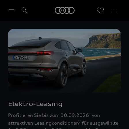
Startseite
Händler wählen
Elektro-Leasing
Profitieren Sie bis zum 30.09.2026
von
1
attraktiven Leasingkonditionen
für ausgewählte
2