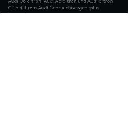
Audi Q6 e-tron, Audi A6 e-tron und Audi e-tron
GT bei Ihrem Audi Gebrauchtwagen :plus
Partner!
Mehr erfahren
Sie möchten Ihr Fahrzeug
verkaufen?