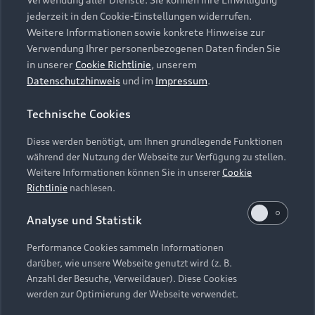
Audi Services
Über Audi
Kundenservice
jederzeit in den Cookie-Einstellungen widerrufen.
Finanzierung
Garantie
Weitere Informationen sowie konkrete Hinweise zur
Händlersuche
Aktionen & Angebote
Verwendung Ihrer personenbezogenen Daten finden Sie
Unternehmen
Audi digital services
in unserer
Cookie Richtlinie
, unserem
Audi Code
Geschäftskunden
Datenschutzhinweis
und im
Impressum
.
Karriere
myAudi
Häufige Fragen (FAQ)
Investor Relations
Technische Cookies
© 2026 AUDI AG. Alle Rechte vorbehalten
Audi Online Beratung
Presse & Media Center
Diese werden benötigt, um Ihnen grundlegende Funktionen
Impressum
Rechtliches
Hinweisgebersystem
Online-Terminvereinbarung
während der Nutzung der Webseite zur Verfügung zu stellen.
Datenschutz
Datenschutzinformation
Cookie-Einstellungen
Weitere Informationen können Sie in unserer
Cookie
Servicekontakt
Cookie-Richtlinie
Barrierefreiheit
Richtlinie
nachlesen.
Audi erleben
Digital Services Act
EU Data Act
Bordbuch & Bedienungsanleitungen
Analyse und Statistik
Newsletter
Verträge kündigen
Performance Cookies sammeln Informationen
Hinweis: Die aktuelle Darstellung und Anordnung der
darüber, wie unsere Webseite genutzt wird (z. B.
Vertrag widerrufen
Embleme am Fahrzeug bei allen Abbildungen auf dieser
Anzahl der Besuche, Verweildauer). Diese Cookies
Webseite kann abweichen.
werden zur Optimierung der Webseite verwendet.