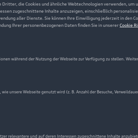
e Dritter, die Cookies und ähnliche Webtechnologien verwenden, um 
ressen zugeschnittene Inhalte anzuzeigen, einschließlich personalisie
wendung aller Dienste. Sie können Ihre Einwilligung jederzeit in den 
ndung Ihrer personenbezogenen Daten finden Sie in unserer
Cookie Ri
onen während der Nutzung der Webseite zur Verfügung zu stellen. Weite
ie unsere Webseite genutzt wird (z. B. Anzahl der Besuche, Verweildaue
nschutzinformation
Cookie-Einstellungen
Cookie-Richtlinie
Embleme am Fahrzeug bei allen Abbildungen auf dieser Webseit
zer relevantere und auf deren Interessen zugeschnittene Inhalte anzubie