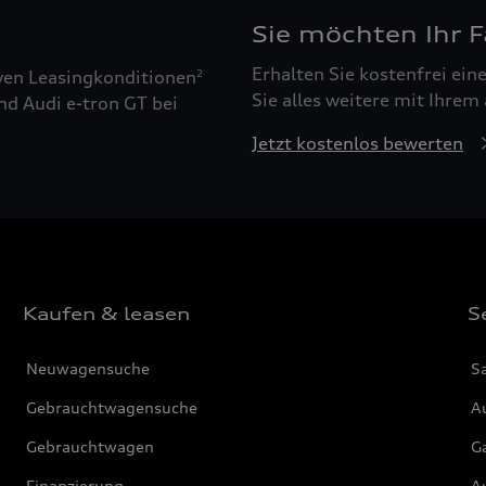
Sie möchten Ihr 
Erhalten Sie kostenfrei ei
ven Leasingkonditionen
2
Sie alles weitere mit Ihrem
nd Audi e-tron GT bei
Jetzt kostenlos bewerten
Kaufen & leasen
S
Neuwagensuche
S
Gebrauchtwagensuche
Au
Gebrauchtwagen
G
Finanzierung
Au