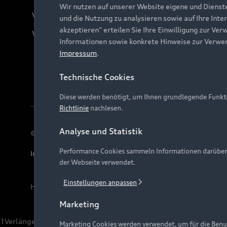
Wir nutzen auf unserer Website eigene und Dienst
Verträge kündigen
und die Nutzung zu analysieren sowie auf Ihre Inte
akzeptieren" erteilen Sie Ihre Einwilligung zur Ver
Vertrag widerrufen
Informationen sowie konkrete Hinweise zur Verwe
Impressum
.
Technische Cookies
Diese werden benötigt, um Ihnen grundlegende Funkti
Richtlinie
nachlesen.
Analyse und Statistik
© 2026 AUDI AG. Alle Rechte vorbehalten
Performance Cookies sammeln Informationen darüber, w
Impressum
Rechtliches
Hinweisgebersystem
Date
der Webseite verwendet.
Einstellungen anpassen
Hinweis: Die aktuelle Darstellung und Anordnung der 
Marketing
1
Verlängerung vorbehalten.
Marketing Cookies werden verwendet, um für die Benut