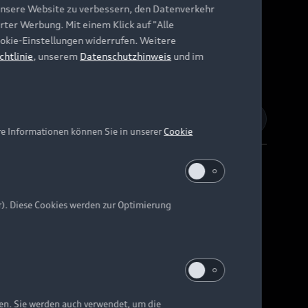
unsere Website zu verbessern, den Datenverkehr
rter Werbung. Mit einem Klick auf "Alle
Cookie-Einstellungen widerrufen. Weitere
chtlinie
, unserem
Datenschutzhinweis
und im
re Informationen können Sie in unserer
Cookie
r). Diese Cookies werden zur Optimierung
Barrierefreiheit
Digital Services Act
EU Data Act
e kann abweichen.
ten. Sie werden auch verwendet, um die