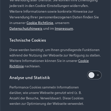
Audi Services
Über Audi
Kundenservice
jederzeit in den Cookie-Einstellungen widerrufen.
Finanzierung
Garantie
Weitere Informationen sowie konkrete Hinweise zur
Händlersuche
Aktionen & Angebote
Verwendung Ihrer personenbezogenen Daten finden Sie
Unternehmen
Audi digital services
in unserer
Cookie Richtlinie
, unserem
Audi Code
Geschäftskunden
Datenschutzhinweis
und im
Impressum
.
Karriere
myAudi
Häufige Fragen (FAQ)
Investor Relations
Technische Cookies
© 2026 AUDI AG. Alle Rechte vorbehalten
Audi Online Beratung
Presse & Media Center
Diese werden benötigt, um Ihnen grundlegende Funktionen
Impressum
Rechtliches
Hinweisgebersystem
Online-Terminvereinbarung
während der Nutzung der Webseite zur Verfügung zu stellen.
Datenschutz
Datenschutzinformation
Cookie-Einstellungen
Weitere Informationen können Sie in unserer
Cookie
Servicekontakt
Cookie-Richtlinie
Barrierefreiheit
Richtlinie
nachlesen.
Audi erleben
Digital Services Act
EU Data Act
Bordbuch & Bedienungsanleitungen
Analyse und Statistik
Newsletter
Verträge kündigen
Performance Cookies sammeln Informationen
Hinweis: Die aktuelle Darstellung und Anordnung der
darüber, wie unsere Webseite genutzt wird (z. B.
Vertrag widerrufen
Embleme am Fahrzeug bei allen Abbildungen auf dieser
Anzahl der Besuche, Verweildauer). Diese Cookies
Webseite kann abweichen.
werden zur Optimierung der Webseite verwendet.