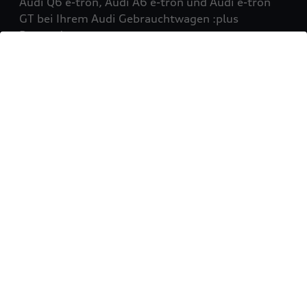
Audi Q6 e-tron, Audi A6 e-tron und Audi e-tron
GT bei Ihrem Audi Gebrauchtwagen :plus
Partner!
Mehr erfahren
Sie möchten Ihr Fahrzeug
verkaufen?