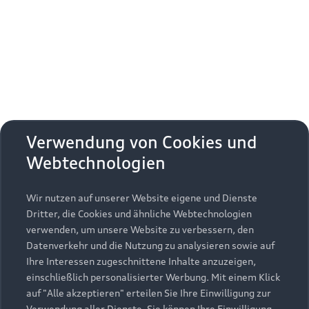
Erhalten Sie kostenfrei eine online
Fahrzeugbewertung und besprechen Sie alles
weitere mit Ihrem ausgewählten Audi Partner.
Jetzt kostenlos bewerten
Zurück nach oben
Verwendung von Cookies und
Webtechnologien
Modelle
Wir nutzen auf unserer Website eigene und Dienste
Kaufen & leasen
Alle Modelle
Dritter, die Cookies und ähnliche Webtechnologien
verwenden, um unsere Website zu verbessern, den
Modelle vergleichen
Service & Zubehör
Neuwagensuche
Datenverkehr und die Nutzung zu analysieren sowie auf
Elektromodelle
Ihre Interessen zugeschnittene Inhalte anzuzeigen,
Gebrauchtwagensuche
einschließlich personalisierter Werbung. Mit einem Klick
Support
Saisonale Angebote
Plug-in-Hybride
auf "Alle akzeptieren" erteilen Sie Ihre Einwilligung zur
Gebrauchtwagen
Verwendung aller Dienste. Sie können Ihre Einwilligung