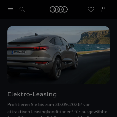
Startseite
Händler wählen
Elektro-Leasing
Profitieren Sie bis zum 30.09.2026
von
1
attraktiven Leasingkonditionen
für ausgewählte
2