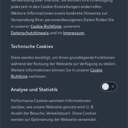
Audi Services
Über Audi
Kundenservice
jederzeit in den Cookie-Einstellungen widerrufen.
Finanzierung
Garantie
Weitere Informationen sowie konkrete Hinweise zur
Händlersuche
Aktionen & Angebote
Verwendung Ihrer personenbezogenen Daten finden Sie
Unternehmen
Audi digital services
in unserer
Cookie Richtlinie
, unserem
Audi Code
Geschäftskunden
Datenschutzhinweis
und im
Impressum
.
Karriere
myAudi
Häufige Fragen (FAQ)
Investor Relations
Technische Cookies
© 2026 AUDI AG. Alle Rechte vorbehalten
Audi Online Beratung
Presse & Media Center
Diese werden benötigt, um Ihnen grundlegende Funktionen
Impressum
Rechtliches
Hinweisgebersystem
Online-Terminvereinbarung
während der Nutzung der Webseite zur Verfügung zu stellen.
Datenschutz
Datenschutzinformation
Cookie-Einstellungen
Weitere Informationen können Sie in unserer
Cookie
Servicekontakt
Cookie-Richtlinie
Barrierefreiheit
Richtlinie
nachlesen.
Audi erleben
Digital Services Act
EU Data Act
Bordbuch & Bedienungsanleitungen
Analyse und Statistik
Newsletter
Verträge kündigen
Performance Cookies sammeln Informationen
Hinweis: Die aktuelle Darstellung und Anordnung der
darüber, wie unsere Webseite genutzt wird (z. B.
Vertrag widerrufen
Embleme am Fahrzeug bei allen Abbildungen auf dieser
Anzahl der Besuche, Verweildauer). Diese Cookies
Webseite kann abweichen.
werden zur Optimierung der Webseite verwendet.