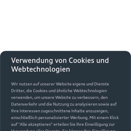
Erhalten Sie kostenfrei eine online
Fahrzeugbewertung und besprechen Sie alles
weitere mit Ihrem ausgewählten Audi Partner.
Jetzt kostenlos bewerten
Zurück nach oben
Verwendung von Cookies und
Webtechnologien
Modelle
Wir nutzen auf unserer Website eigene und Dienste
Kaufen & leasen
Alle Modelle
Dritter, die Cookies und ähnliche Webtechnologien
verwenden, um unsere Website zu verbessern, den
Modelle vergleichen
Service & Zubehör
Neuwagensuche
Datenverkehr und die Nutzung zu analysieren sowie auf
Elektromodelle
Ihre Interessen zugeschnittene Inhalte anzuzeigen,
Gebrauchtwagensuche
einschließlich personalisierter Werbung. Mit einem Klick
Support
Saisonale Angebote
Plug-in-Hybride
auf "Alle akzeptieren" erteilen Sie Ihre Einwilligung zur
Gebrauchtwagen
Verwendung aller Dienste. Sie können Ihre Einwilligung