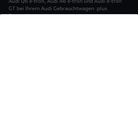
Audi Q6 e-tron, Audi A6 e-tron und Audi e-tron
GT bei Ihrem Audi Gebrauchtwagen :plus
Partner!
Mehr erfahren
Sie möchten Ihr Fahrzeug
verkaufen?