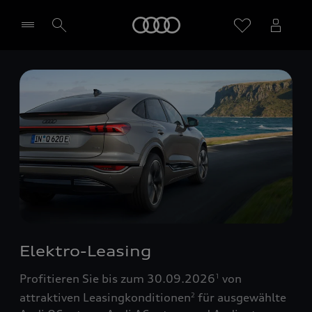
Startseite
Händler wählen
Elektro-Leasing
Profitieren Sie bis zum 30.09.2026
von
1
attraktiven Leasingkonditionen
für ausgewählte
2