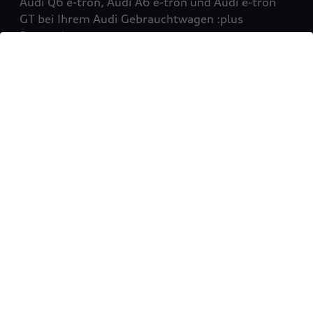
Audi Q6 e-tron, Audi A6 e-tron und Audi e-tron
GT bei Ihrem Audi Gebrauchtwagen :plus
Partner!
Mehr erfahren
Sie möchten Ihr Fahrzeug
verkaufen?