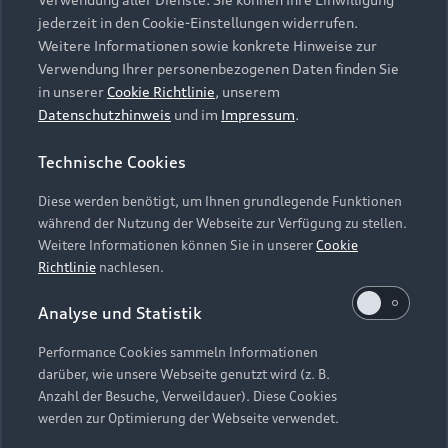
Audi Services
Über Audi
Kundenservice
jederzeit in den Cookie-Einstellungen widerrufen.
Finanzierung
Garantie
Weitere Informationen sowie konkrete Hinweise zur
Händlersuche
Aktionen & Angebote
Verwendung Ihrer personenbezogenen Daten finden Sie
Unternehmen
Audi digital services
in unserer
Cookie Richtlinie
, unserem
Audi Code
Geschäftskunden
Datenschutzhinweis
und im
Impressum
.
Karriere
myAudi
Häufige Fragen (FAQ)
Investor Relations
Technische Cookies
© 2026 AUDI AG. Alle Rechte vorbehalten
Audi Online Beratung
Presse & Media Center
Diese werden benötigt, um Ihnen grundlegende Funktionen
Impressum
Rechtliches
Hinweisgebersystem
Online-Terminvereinbarung
während der Nutzung der Webseite zur Verfügung zu stellen.
Datenschutz
Datenschutzinformation
Cookie-Einstellungen
Weitere Informationen können Sie in unserer
Cookie
Servicekontakt
Cookie-Richtlinie
Barrierefreiheit
Richtlinie
nachlesen.
Audi erleben
Digital Services Act
EU Data Act
Bordbuch & Bedienungsanleitungen
Analyse und Statistik
Newsletter
Verträge kündigen
Performance Cookies sammeln Informationen
Hinweis: Die aktuelle Darstellung und Anordnung der
darüber, wie unsere Webseite genutzt wird (z. B.
Vertrag widerrufen
Embleme am Fahrzeug bei allen Abbildungen auf dieser
Anzahl der Besuche, Verweildauer). Diese Cookies
Webseite kann abweichen.
werden zur Optimierung der Webseite verwendet.