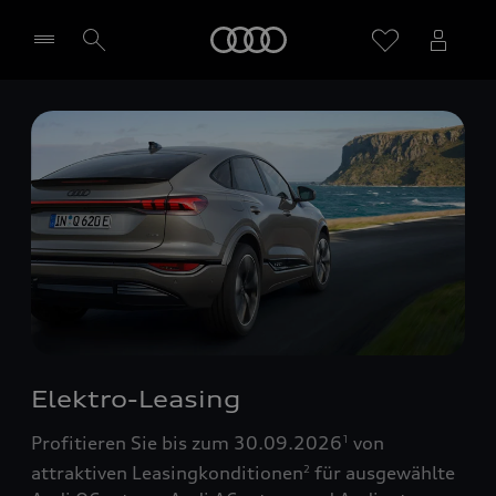
Startseite
Händler wählen
Elektro-Leasing
Profitieren Sie bis zum 30.09.2026
von
1
attraktiven Leasingkonditionen
für ausgewählte
2