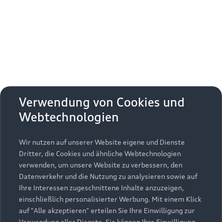
Erhalten Sie kostenfrei eine online
Fahrzeugbewertung und besprechen Sie alles
weitere mit Ihrem ausgewählten Audi Partner.
Jetzt kostenlos bewerten
Zurück nach oben
Verwendung von Cookies und
Webtechnologien
Modelle
Wir nutzen auf unserer Website eigene und Dienste
Kaufen & leasen
Alle Modelle
Dritter, die Cookies und ähnliche Webtechnologien
verwenden, um unsere Website zu verbessern, den
Modelle vergleichen
Service & Zubehör
Neuwagensuche
Datenverkehr und die Nutzung zu analysieren sowie auf
Elektromodelle
Ihre Interessen zugeschnittene Inhalte anzuzeigen,
Gebrauchtwagensuche
einschließlich personalisierter Werbung. Mit einem Klick
Support
Saisonale Angebote
Plug-in-Hybride
auf "Alle akzeptieren" erteilen Sie Ihre Einwilligung zur
Gebrauchtwagen
Verwendung aller Dienste. Sie können Ihre Einwilligung