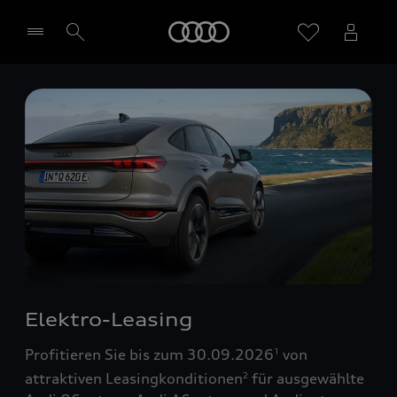
Startseite
Händler wählen
Elektro-Leasing
Profitieren Sie bis zum 30.09.2026
von
1
attraktiven Leasingkonditionen
für ausgewählte
2