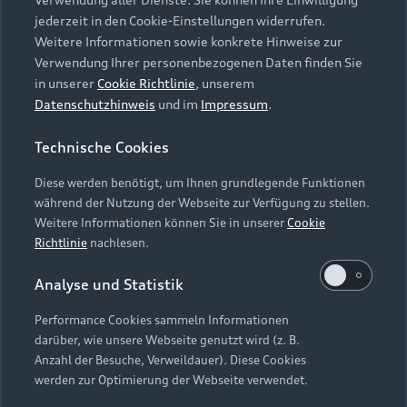
Audi Services
Über Audi
Kundenservice
jederzeit in den Cookie-Einstellungen widerrufen.
Finanzierung
Garantie
Weitere Informationen sowie konkrete Hinweise zur
Händlersuche
Aktionen & Angebote
Verwendung Ihrer personenbezogenen Daten finden Sie
Unternehmen
Audi digital services
in unserer
Cookie Richtlinie
, unserem
Audi Code
Geschäftskunden
Datenschutzhinweis
und im
Impressum
.
Karriere
myAudi
Häufige Fragen (FAQ)
Investor Relations
Technische Cookies
© 2026 AUDI AG. Alle Rechte vorbehalten
Audi Online Beratung
Presse & Media Center
Diese werden benötigt, um Ihnen grundlegende Funktionen
Impressum
Rechtliches
Hinweisgebersystem
Online-Terminvereinbarung
während der Nutzung der Webseite zur Verfügung zu stellen.
Datenschutz
Datenschutzinformation
Cookie-Einstellungen
Weitere Informationen können Sie in unserer
Cookie
Servicekontakt
Cookie-Richtlinie
Barrierefreiheit
Richtlinie
nachlesen.
Audi erleben
Digital Services Act
EU Data Act
Bordbuch & Bedienungsanleitungen
Analyse und Statistik
Newsletter
Verträge kündigen
Performance Cookies sammeln Informationen
Hinweis: Die aktuelle Darstellung und Anordnung der
darüber, wie unsere Webseite genutzt wird (z. B.
Vertrag widerrufen
Embleme am Fahrzeug bei allen Abbildungen auf dieser
Anzahl der Besuche, Verweildauer). Diese Cookies
Webseite kann abweichen.
werden zur Optimierung der Webseite verwendet.