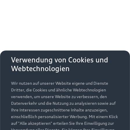
Erhalten Sie kostenfrei eine online
Fahrzeugbewertung und besprechen Sie alles
weitere mit Ihrem ausgewählten Audi Partner.
Jetzt kostenlos bewerten
Zurück nach oben
Verwendung von Cookies und
Webtechnologien
Modelle
Wir nutzen auf unserer Website eigene und Dienste
Kaufen & leasen
Alle Modelle
Dritter, die Cookies und ähnliche Webtechnologien
verwenden, um unsere Website zu verbessern, den
Modelle vergleichen
Service & Zubehör
Neuwagensuche
Datenverkehr und die Nutzung zu analysieren sowie auf
Elektromodelle
Ihre Interessen zugeschnittene Inhalte anzuzeigen,
Gebrauchtwagensuche
einschließlich personalisierter Werbung. Mit einem Klick
Support
Saisonale Angebote
Plug-in-Hybride
auf "Alle akzeptieren" erteilen Sie Ihre Einwilligung zur
Gebrauchtwagen
Verwendung aller Dienste. Sie können Ihre Einwilligung