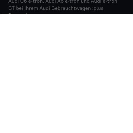
Audi Q6 e-tron, Audi A6 e-tron und Audi e-tron
GT bei Ihrem Audi Gebrauchtwagen :plus
Partner!
Mehr erfahren
Sie möchten Ihr Fahrzeug
verkaufen?