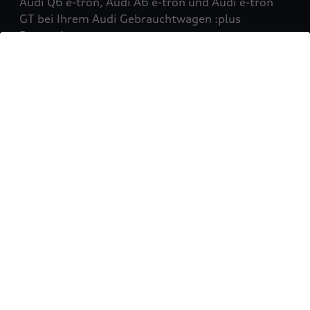
Audi Q6 e-tron, Audi A6 e-tron und Audi e-tron
GT bei Ihrem Audi Gebrauchtwagen :plus
Partner!
Mehr erfahren
Sie möchten Ihr Fahrzeug
verkaufen?