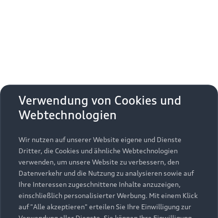
Erhalten Sie kostenfrei eine online
Fahrzeugbewertung und besprechen Sie alles
weitere mit Ihrem ausgewählten Audi Partner.
Jetzt kostenlos bewerten
Zurück nach oben
Verwendung von Cookies und
Webtechnologien
Modelle
Wir nutzen auf unserer Website eigene und Dienste
Kaufen & leasen
Alle Modelle
Dritter, die Cookies und ähnliche Webtechnologien
verwenden, um unsere Website zu verbessern, den
Modelle vergleichen
Service & Zubehör
Neuwagensuche
Datenverkehr und die Nutzung zu analysieren sowie auf
Elektromodelle
Ihre Interessen zugeschnittene Inhalte anzuzeigen,
Gebrauchtwagensuche
einschließlich personalisierter Werbung. Mit einem Klick
Support
Saisonale Angebote
Plug-in-Hybride
auf "Alle akzeptieren" erteilen Sie Ihre Einwilligung zur
Gebrauchtwagen
Verwendung aller Dienste. Sie können Ihre Einwilligung