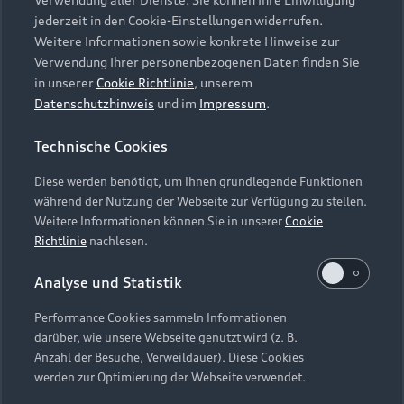
Audi Services
Über Audi
Kundenservice
jederzeit in den Cookie-Einstellungen widerrufen.
Finanzierung
Garantie
Weitere Informationen sowie konkrete Hinweise zur
Händlersuche
Aktionen & Angebote
Verwendung Ihrer personenbezogenen Daten finden Sie
Unternehmen
Audi digital services
in unserer
Cookie Richtlinie
, unserem
Audi Code
Geschäftskunden
Datenschutzhinweis
und im
Impressum
.
Karriere
myAudi
Häufige Fragen (FAQ)
Investor Relations
Technische Cookies
© 2026 AUDI AG. Alle Rechte vorbehalten
Audi Online Beratung
Presse & Media Center
Diese werden benötigt, um Ihnen grundlegende Funktionen
Impressum
Rechtliches
Hinweisgebersystem
Online-Terminvereinbarung
während der Nutzung der Webseite zur Verfügung zu stellen.
Datenschutz
Datenschutzinformation
Cookie-Einstellungen
Weitere Informationen können Sie in unserer
Cookie
Servicekontakt
Cookie-Richtlinie
Barrierefreiheit
Richtlinie
nachlesen.
Audi erleben
Digital Services Act
EU Data Act
Bordbuch & Bedienungsanleitungen
Analyse und Statistik
Newsletter
Verträge kündigen
Performance Cookies sammeln Informationen
Hinweis: Die aktuelle Darstellung und Anordnung der
darüber, wie unsere Webseite genutzt wird (z. B.
Vertrag widerrufen
Embleme am Fahrzeug bei allen Abbildungen auf dieser
Anzahl der Besuche, Verweildauer). Diese Cookies
Webseite kann abweichen.
werden zur Optimierung der Webseite verwendet.