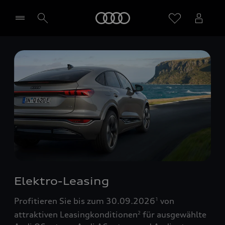
Startseite
Händler wählen
Elektro-Leasing
Profitieren Sie bis zum 30.09.2026
von
1
attraktiven Leasingkonditionen
für ausgewählte
2