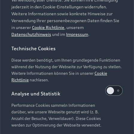
Audi Services
Über Audi
Kundenservice
jederzeit in den Cookie-Einstellungen widerrufen.
Finanzierung
Garantie
Weitere Informationen sowie konkrete Hinweise zur
Händlersuche
Aktionen & Angebote
Verwendung Ihrer personenbezogenen Daten finden Sie
Unternehmen
Audi digital services
in unserer
Cookie Richtlinie
, unserem
Audi Code
Geschäftskunden
Datenschutzhinweis
und im
Impressum
.
Karriere
myAudi
Häufige Fragen (FAQ)
Investor Relations
Technische Cookies
© 2026 AUDI AG. Alle Rechte vorbehalten
Audi Online Beratung
Presse & Media Center
Diese werden benötigt, um Ihnen grundlegende Funktionen
Impressum
Rechtliches
Hinweisgebersystem
Online-Terminvereinbarung
während der Nutzung der Webseite zur Verfügung zu stellen.
Datenschutz
Datenschutzinformation
Cookie-Einstellungen
Weitere Informationen können Sie in unserer
Cookie
Servicekontakt
Cookie-Richtlinie
Barrierefreiheit
Richtlinie
nachlesen.
Audi erleben
Digital Services Act
EU Data Act
Bordbuch & Bedienungsanleitungen
Analyse und Statistik
Newsletter
Verträge kündigen
Performance Cookies sammeln Informationen
Hinweis: Die aktuelle Darstellung und Anordnung der
darüber, wie unsere Webseite genutzt wird (z. B.
Vertrag widerrufen
Embleme am Fahrzeug bei allen Abbildungen auf dieser
Anzahl der Besuche, Verweildauer). Diese Cookies
Webseite kann abweichen.
werden zur Optimierung der Webseite verwendet.