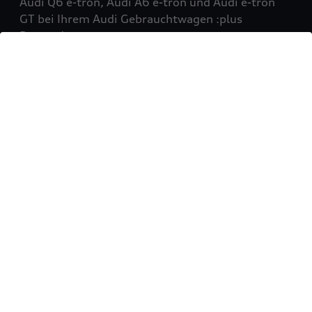
Audi Q6 e-tron, Audi A6 e-tron und Audi e-tron
GT bei Ihrem Audi Gebrauchtwagen :plus
Partner!
Mehr erfahren
Sie möchten Ihr Fahrzeug
verkaufen?