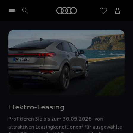
Startseite
Händler wählen
Elektro-Leasing
Profitieren Sie bis zum 30.09.2026
von
1
attraktiven Leasingkonditionen
für ausgewählte
2