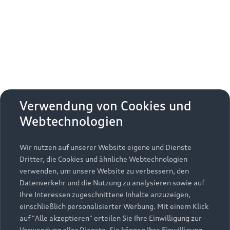
Erhalten Sie kostenfrei eine online
Fahrzeugbewertung und besprechen Sie alles
weitere mit Ihrem ausgewählten Audi Partner.
Jetzt kostenlos bewerten
Zurück nach oben
Verwendung von Cookies und
Webtechnologien
Modelle
Wir nutzen auf unserer Website eigene und Dienste
Kaufen & leasen
Alle Modelle
Dritter, die Cookies und ähnliche Webtechnologien
verwenden, um unsere Website zu verbessern, den
Modelle vergleichen
Service & Zubehör
Neuwagensuche
Datenverkehr und die Nutzung zu analysieren sowie auf
Elektromodelle
Ihre Interessen zugeschnittene Inhalte anzuzeigen,
Gebrauchtwagensuche
einschließlich personalisierter Werbung. Mit einem Klick
Support
Saisonale Angebote
Plug-in-Hybride
auf "Alle akzeptieren" erteilen Sie Ihre Einwilligung zur
Gebrauchtwagen
Verwendung aller Dienste. Sie können Ihre Einwilligung