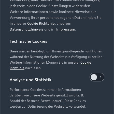
Audi Services
Über Audi
Kundenservice
jederzeit in den Cookie-Einstellungen widerrufen.
Finanzierung
Garantie
Weitere Informationen sowie konkrete Hinweise zur
Händlersuche
Aktionen & Angebote
Verwendung Ihrer personenbezogenen Daten finden Sie
Unternehmen
Audi digital services
in unserer
Cookie Richtlinie
, unserem
Audi Code
Geschäftskunden
Datenschutzhinweis
und im
Impressum
.
Karriere
myAudi
Häufige Fragen (FAQ)
Investor Relations
Technische Cookies
© 2026 AUDI AG. Alle Rechte vorbehalten
Audi Online Beratung
Presse & Media Center
Diese werden benötigt, um Ihnen grundlegende Funktionen
Impressum
Rechtliches
Hinweisgebersystem
Online-Terminvereinbarung
während der Nutzung der Webseite zur Verfügung zu stellen.
Datenschutz
Datenschutzinformation
Cookie-Einstellungen
Weitere Informationen können Sie in unserer
Cookie
Servicekontakt
Cookie-Richtlinie
Barrierefreiheit
Richtlinie
nachlesen.
Audi erleben
Digital Services Act
EU Data Act
Bordbuch & Bedienungsanleitungen
Analyse und Statistik
Newsletter
Verträge kündigen
Performance Cookies sammeln Informationen
Hinweis: Die aktuelle Darstellung und Anordnung der
darüber, wie unsere Webseite genutzt wird (z. B.
Vertrag widerrufen
Embleme am Fahrzeug bei allen Abbildungen auf dieser
Anzahl der Besuche, Verweildauer). Diese Cookies
Webseite kann abweichen.
werden zur Optimierung der Webseite verwendet.