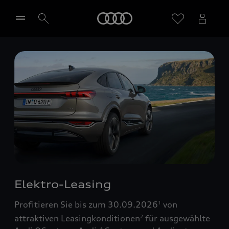
Startseite
Händler wählen
Elektro-Leasing
Profitieren Sie bis zum 30.09.2026
von
1
attraktiven Leasingkonditionen
für ausgewählte
2