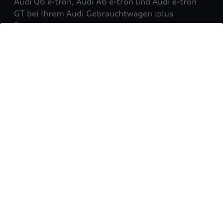
Audi Q6 e-tron, Audi A6 e-tron und Audi e-tron
GT bei Ihrem Audi Gebrauchtwagen :plus
Partner!
Mehr erfahren
Sie möchten Ihr Fahrzeug
verkaufen?