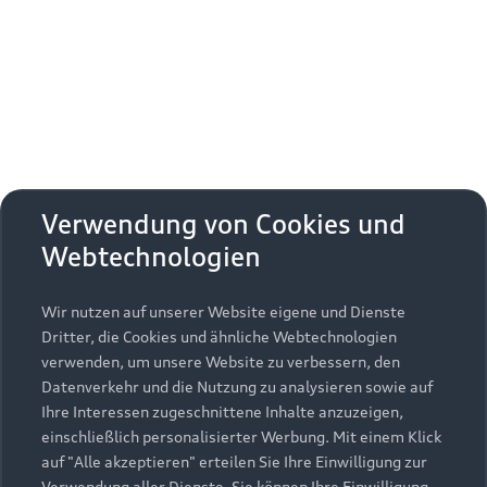
Erhalten Sie kostenfrei eine online
Fahrzeugbewertung und besprechen Sie alles
weitere mit Ihrem ausgewählten Audi Partner.
Jetzt kostenlos bewerten
Zurück nach oben
Verwendung von Cookies und
Webtechnologien
Modelle
Wir nutzen auf unserer Website eigene und Dienste
Kaufen & leasen
Alle Modelle
Dritter, die Cookies und ähnliche Webtechnologien
verwenden, um unsere Website zu verbessern, den
Modelle vergleichen
Service & Zubehör
Neuwagensuche
Datenverkehr und die Nutzung zu analysieren sowie auf
Elektromodelle
Ihre Interessen zugeschnittene Inhalte anzuzeigen,
Gebrauchtwagensuche
einschließlich personalisierter Werbung. Mit einem Klick
Support
Saisonale Angebote
Plug-in-Hybride
auf "Alle akzeptieren" erteilen Sie Ihre Einwilligung zur
Gebrauchtwagen
Verwendung aller Dienste. Sie können Ihre Einwilligung