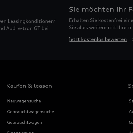
Sie möchten Ihr 
Erhalten Sie kostenfrei ei
ven Leasingkonditionen
2
Sie alles weitere mit Ihrem
nd Audi e-tron GT bei
Jetzt kostenlos bewerten
Kaufen & leasen
S
Neuwagensuche
S
Gebrauchtwagensuche
Au
Gebrauchtwagen
G
Finanzierung
Au