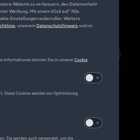
unsere Website zu verbessern, den Datenverkehr
rter Werbung. Mit einem Klick auf "Alle
Cookie-Einstellungen widerrufen. Weitere
chtlinie
, unserem
Datenschutzhinweis
und im
re Informationen können Sie in unserer
Cookie
r). Diese Cookies werden zur Optimierung
Barrierefreiheit
Digital Services Act
EU Data Act
e kann abweichen.
ten. Sie werden auch verwendet, um die