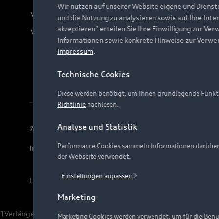
Wir nutzen auf unserer Website eigene und Dienst
Verträge kündigen
und die Nutzung zu analysieren sowie auf Ihre Inte
akzeptieren" erteilen Sie Ihre Einwilligung zur Ver
Vertrag widerrufen
Informationen sowie konkrete Hinweise zur Verwe
Impressum
.
Technische Cookies
Diese werden benötigt, um Ihnen grundlegende Funkti
Richtlinie
nachlesen.
Analyse und Statistik
© 2026 AUDI AG. Alle Rechte vorbehalten
Performance Cookies sammeln Informationen darüber, w
Impressum
Rechtliches
Hinweisgebersystem
Date
der Webseite verwendet.
Einstellungen anpassen
Hinweis: Die aktuelle Darstellung und Anordnung der 
Marketing
1
Verlängerung vorbehalten.
Marketing Cookies werden verwendet, um für die Benut