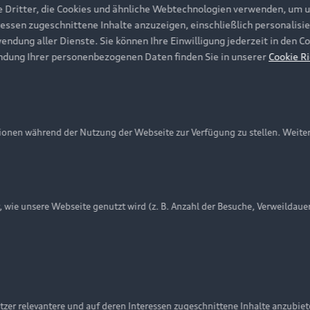
e Dritter, die Cookies und ähnliche Webtechnologien verwenden, um 
ressen zugeschnittene Inhalte anzuzeigen, einschließlich personalisie
wendung aller Dienste. Sie können Ihre Einwilligung jederzeit in den 
ndung Ihrer personenbezogenen Daten finden Sie in unserer
Cookie Ri
onen während der Nutzung der Webseite zur Verfügung zu stellen. Weite
ie unsere Webseite genutzt wird (z. B. Anzahl der Besuche, Verweildaue
nschutzinformation
Cookie-Einstellungen
Cookie-Richtlinie
Embleme am Fahrzeug bei allen Abbildungen auf dieser Webseit
zer relevantere und auf deren Interessen zugeschnittene Inhalte anzubie