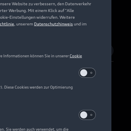
unsere Website zu verbessern, den Datenverkehr
rter Werbung. Mit einem Klick auf "Alle
Cookie-Einstellungen widerrufen. Weitere
chtlinie
, unserem
Datenschutzhinweis
und im
re Informationen können Sie in unserer
Cookie
r). Diese Cookies werden zur Optimierung
Barrierefreiheit
Digital Services Act
EU Data Act
e kann abweichen.
ten. Sie werden auch verwendet, um die