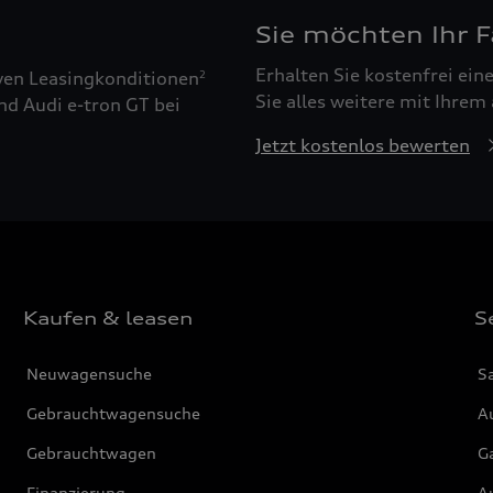
Sie möchten Ihr 
Erhalten Sie kostenfrei ei
ven Leasingkonditionen
2
Sie alles weitere mit Ihrem
nd Audi e-tron GT bei
Jetzt kostenlos bewerten
Kaufen & leasen
S
Neuwagensuche
S
Gebrauchtwagensuche
Au
Gebrauchtwagen
G
Finanzierung
Au