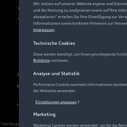
Wir nutzen auf unserer Website eigene und Dienst
Verträge kündigen
und die Nutzung zu analysieren sowie auf Ihre Inte
akzeptieren" erteilen Sie Ihre Einwilligung zur Ver
Vertrag widerrufen
Informationen sowie konkrete Hinweise zur Verwe
Impressum
.
Technische Cookies
Diese werden benötigt, um Ihnen grundlegende Funkti
Richtlinie
nachlesen.
Analyse und Statistik
© 2026 AUDI AG. Alle Rechte vorbehalten
Performance Cookies sammeln Informationen darüber, w
Impressum
Rechtliches
Hinweisgebersystem
Date
der Webseite verwendet.
Einstellungen anpassen
Hinweis: Die aktuelle Darstellung und Anordnung der 
Marketing
1
Verlängerung vorbehalten.
Marketing Cookies werden verwendet, um für die Benut