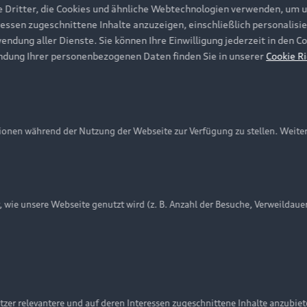
e Dritter, die Cookies und ähnliche Webtechnologien verwenden, um 
ressen zugeschnittene Inhalte anzuzeigen, einschließlich personalisie
wendung aller Dienste. Sie können Ihre Einwilligung jederzeit in den 
ndung Ihrer personenbezogenen Daten finden Sie in unserer
Cookie Ri
onen während der Nutzung der Webseite zur Verfügung zu stellen. Weite
ie unsere Webseite genutzt wird (z. B. Anzahl der Besuche, Verweildaue
nschutzinformation
Cookie-Einstellungen
Cookie-Richtlinie
Embleme am Fahrzeug bei allen Abbildungen auf dieser Webseit
zer relevantere und auf deren Interessen zugeschnittene Inhalte anzubie