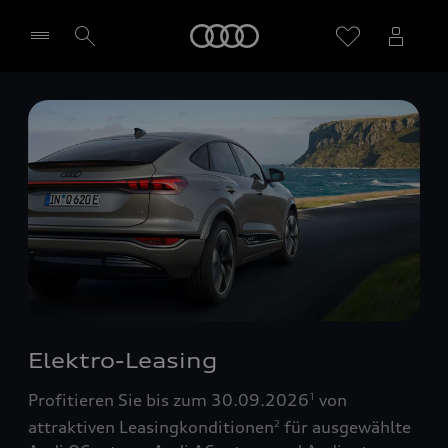
Startseite
Händler wählen
Elektro-Leasing
Profitieren Sie bis zum 30.09.2026
von
1
attraktiven Leasingkonditionen
für ausgewählte
2