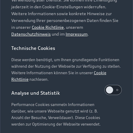
Audi Services
Über Audi
Kundenservice
jederzeit in den Cookie-Einstellungen widerrufen.
Finanzierung
Garantie
Weitere Informationen sowie konkrete Hinweise zur
Händlersuche
Aktionen & Angebote
Verwendung Ihrer personenbezogenen Daten finden Sie
Unternehmen
Audi digital services
in unserer
Cookie Richtlinie
, unserem
Audi Code
Geschäftskunden
Datenschutzhinweis
und im
Impressum
.
Karriere
myAudi
Häufige Fragen (FAQ)
Investor Relations
Technische Cookies
© 2026 AUDI AG. Alle Rechte vorbehalten
Audi Online Beratung
Presse & Media Center
Diese werden benötigt, um Ihnen grundlegende Funktionen
Impressum
Rechtliches
Hinweisgebersystem
Online-Terminvereinbarung
während der Nutzung der Webseite zur Verfügung zu stellen.
Datenschutz
Datenschutzinformation
Cookie-Einstellungen
Weitere Informationen können Sie in unserer
Cookie
Servicekontakt
Cookie-Richtlinie
Barrierefreiheit
Richtlinie
nachlesen.
Audi erleben
Digital Services Act
EU Data Act
Bordbuch & Bedienungsanleitungen
Analyse und Statistik
Newsletter
Verträge kündigen
Performance Cookies sammeln Informationen
Hinweis: Die aktuelle Darstellung und Anordnung der
darüber, wie unsere Webseite genutzt wird (z. B.
Vertrag widerrufen
Embleme am Fahrzeug bei allen Abbildungen auf dieser
Anzahl der Besuche, Verweildauer). Diese Cookies
Webseite kann abweichen.
werden zur Optimierung der Webseite verwendet.