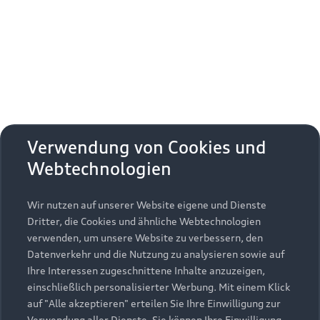
Erhalten Sie kostenfrei eine online
Fahrzeugbewertung und besprechen Sie alles
weitere mit Ihrem ausgewählten Audi Partner.
Jetzt kostenlos bewerten
Zurück nach oben
Verwendung von Cookies und
Webtechnologien
Modelle
Wir nutzen auf unserer Website eigene und Dienste
Kaufen & leasen
Alle Modelle
Dritter, die Cookies und ähnliche Webtechnologien
verwenden, um unsere Website zu verbessern, den
Modelle vergleichen
Service & Zubehör
Neuwagensuche
Datenverkehr und die Nutzung zu analysieren sowie auf
Elektromodelle
Ihre Interessen zugeschnittene Inhalte anzuzeigen,
Gebrauchtwagensuche
einschließlich personalisierter Werbung. Mit einem Klick
Support
Saisonale Angebote
Plug-in-Hybride
auf "Alle akzeptieren" erteilen Sie Ihre Einwilligung zur
Gebrauchtwagen
Verwendung aller Dienste. Sie können Ihre Einwilligung