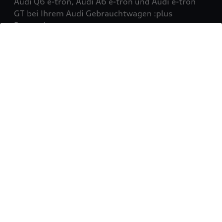
Audi Q6 e-tron, Audi A6 e-tron und Audi e-tron
GT bei Ihrem Audi Gebrauchtwagen :plus
Partner!
Mehr erfahren
Sie möchten Ihr Fahrzeug
verkaufen?