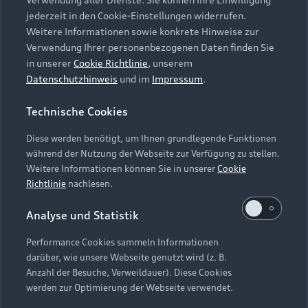
Audi Services
Über Audi
Kundenservice
jederzeit in den Cookie-Einstellungen widerrufen.
Finanzierung
Garantie
Weitere Informationen sowie konkrete Hinweise zur
Händlersuche
Aktionen & Angebote
Verwendung Ihrer personenbezogenen Daten finden Sie
Unternehmen
Audi digital services
in unserer
Cookie Richtlinie
, unserem
Audi Code
Geschäftskunden
Datenschutzhinweis
und im
Impressum
.
Karriere
myAudi
Häufige Fragen (FAQ)
Investor Relations
Technische Cookies
© 2026 AUDI AG. Alle Rechte vorbehalten
Audi Online Beratung
Presse & Media Center
Diese werden benötigt, um Ihnen grundlegende Funktionen
Impressum
Rechtliches
Hinweisgebersystem
Online-Terminvereinbarung
während der Nutzung der Webseite zur Verfügung zu stellen.
Datenschutz
Datenschutzinformation
Cookie-Einstellungen
Weitere Informationen können Sie in unserer
Cookie
Servicekontakt
Cookie-Richtlinie
Barrierefreiheit
Richtlinie
nachlesen.
Audi erleben
Digital Services Act
EU Data Act
Bordbuch & Bedienungsanleitungen
Analyse und Statistik
Newsletter
Verträge kündigen
Performance Cookies sammeln Informationen
Hinweis: Die aktuelle Darstellung und Anordnung der
darüber, wie unsere Webseite genutzt wird (z. B.
Vertrag widerrufen
Embleme am Fahrzeug bei allen Abbildungen auf dieser
Anzahl der Besuche, Verweildauer). Diese Cookies
Webseite kann abweichen.
werden zur Optimierung der Webseite verwendet.