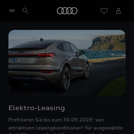
Startseite
Händler wählen
Elektro-Leasing
Profitieren Sie bis zum 30.09.2026
von
1
attraktiven Leasingkonditionen
für ausgewählte
2