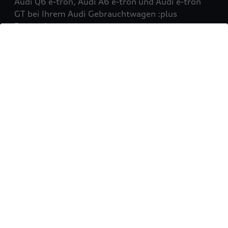
Audi Q6 e-tron, Audi A6 e-tron und Audi e-tron
GT bei Ihrem Audi Gebrauchtwagen :plus
Partner!
Mehr erfahren
Sie möchten Ihr Fahrzeug
verkaufen?