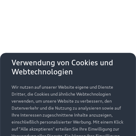
Erhalten Sie kostenfrei eine online
Fahrzeugbewertung und besprechen Sie alles
weitere mit Ihrem ausgewählten Audi Partner.
Jetzt kostenlos bewerten
Zurück nach oben
Verwendung von Cookies und
Webtechnologien
Modelle
Wir nutzen auf unserer Website eigene und Dienste
Kaufen & leasen
Alle Modelle
Dritter, die Cookies und ähnliche Webtechnologien
verwenden, um unsere Website zu verbessern, den
Modelle vergleichen
Service & Zubehör
Neuwagensuche
Datenverkehr und die Nutzung zu analysieren sowie auf
Elektromodelle
Ihre Interessen zugeschnittene Inhalte anzuzeigen,
Gebrauchtwagensuche
einschließlich personalisierter Werbung. Mit einem Klick
Support
Saisonale Angebote
Plug-in-Hybride
auf "Alle akzeptieren" erteilen Sie Ihre Einwilligung zur
Gebrauchtwagen
Verwendung aller Dienste. Sie können Ihre Einwilligung