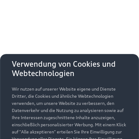
Erhalten Sie kostenfrei eine online
Fahrzeugbewertung und besprechen Sie alles
weitere mit Ihrem ausgewählten Audi Partner.
Jetzt kostenlos bewerten
Zurück nach oben
Verwendung von Cookies und
Webtechnologien
Modelle
Wir nutzen auf unserer Website eigene und Dienste
Kaufen & leasen
Alle Modelle
Dritter, die Cookies und ähnliche Webtechnologien
verwenden, um unsere Website zu verbessern, den
Modelle vergleichen
Service & Zubehör
Neuwagensuche
Datenverkehr und die Nutzung zu analysieren sowie auf
Elektromodelle
Ihre Interessen zugeschnittene Inhalte anzuzeigen,
Gebrauchtwagensuche
einschließlich personalisierter Werbung. Mit einem Klick
Support
Saisonale Angebote
Plug-in-Hybride
auf "Alle akzeptieren" erteilen Sie Ihre Einwilligung zur
Gebrauchtwagen
Verwendung aller Dienste. Sie können Ihre Einwilligung