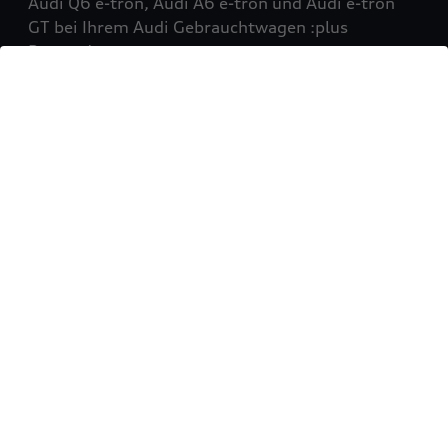
Audi Q6 e-tron, Audi A6 e-tron und Audi e-tron
GT bei Ihrem Audi Gebrauchtwagen :plus
Partner!
Mehr erfahren
Sie möchten Ihr Fahrzeug
verkaufen?