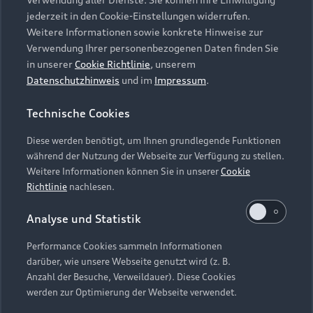
Audi Services
Über Audi
Kundenservice
jederzeit in den Cookie-Einstellungen widerrufen.
Finanzierung
Garantie
Weitere Informationen sowie konkrete Hinweise zur
Händlersuche
Aktionen & Angebote
Verwendung Ihrer personenbezogenen Daten finden Sie
Unternehmen
Audi digital services
in unserer
Cookie Richtlinie
, unserem
Audi Code
Geschäftskunden
Datenschutzhinweis
und im
Impressum
.
Karriere
myAudi
Häufige Fragen (FAQ)
Investor Relations
Technische Cookies
© 2026 AUDI AG. Alle Rechte vorbehalten
Audi Online Beratung
Presse & Media Center
Diese werden benötigt, um Ihnen grundlegende Funktionen
Impressum
Rechtliches
Hinweisgebersystem
Online-Terminvereinbarung
während der Nutzung der Webseite zur Verfügung zu stellen.
Datenschutz
Datenschutzinformation
Cookie-Einstellungen
Weitere Informationen können Sie in unserer
Cookie
Servicekontakt
Cookie-Richtlinie
Barrierefreiheit
Richtlinie
nachlesen.
Audi erleben
Digital Services Act
EU Data Act
Bordbuch & Bedienungsanleitungen
Analyse und Statistik
Newsletter
Verträge kündigen
Performance Cookies sammeln Informationen
Hinweis: Die aktuelle Darstellung und Anordnung der
darüber, wie unsere Webseite genutzt wird (z. B.
Vertrag widerrufen
Embleme am Fahrzeug bei allen Abbildungen auf dieser
Anzahl der Besuche, Verweildauer). Diese Cookies
Webseite kann abweichen.
werden zur Optimierung der Webseite verwendet.