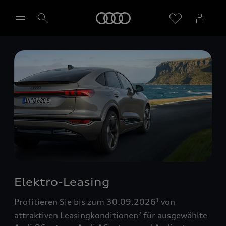
Startseite
Händler wählen
Elektro-Leasing
Profitieren Sie bis zum 30.09.2026
von
1
attraktiven Leasingkonditionen
für ausgewählte
2