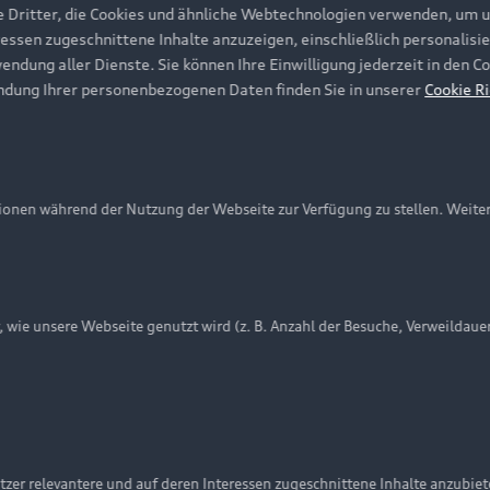
e Dritter, die Cookies und ähnliche Webtechnologien verwenden, um 
ressen zugeschnittene Inhalte anzuzeigen, einschließlich personalisie
wendung aller Dienste. Sie können Ihre Einwilligung jederzeit in den 
ndung Ihrer personenbezogenen Daten finden Sie in unserer
Cookie Ri
onen während der Nutzung der Webseite zur Verfügung zu stellen. Weite
ie unsere Webseite genutzt wird (z. B. Anzahl der Besuche, Verweildaue
nschutzinformation
Cookie-Einstellungen
Cookie-Richtlinie
Embleme am Fahrzeug bei allen Abbildungen auf dieser Webseit
zer relevantere und auf deren Interessen zugeschnittene Inhalte anzubie