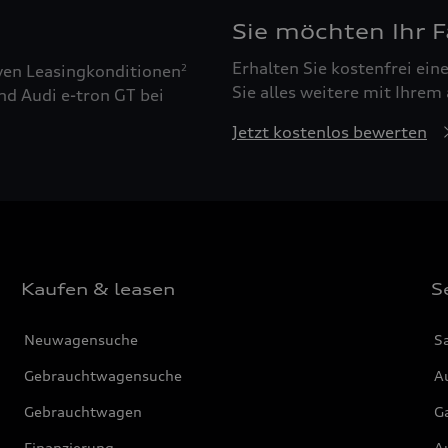
Sie möchten Ihr 
Erhalten Sie kostenfrei ei
ven Leasingkonditionen
2
Sie alles weitere mit Ihrem
nd Audi e-tron GT bei
Jetzt kostenlos bewerten
Kaufen & leasen
S
Neuwagensuche
S
Gebrauchtwagensuche
Au
Gebrauchtwagen
G
Finanzierung
Au