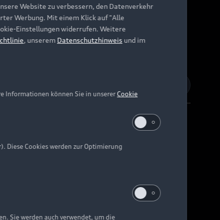
unsere Website zu verbessern, den Datenverkehr
rter Werbung. Mit einem Klick auf "Alle
Cookie-Einstellungen widerrufen. Weitere
chtlinie
, unserem
Datenschutzhinweis
und im
re Informationen können Sie in unserer
Cookie
r). Diese Cookies werden zur Optimierung
Barrierefreiheit
Digital Services Act
EU Data Act
e kann abweichen.
ten. Sie werden auch verwendet, um die