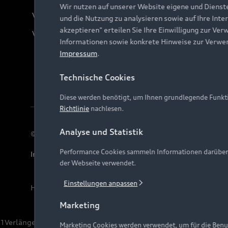
Wir nutzen auf unserer Website eigene und Dienst
Verträge kündigen
und die Nutzung zu analysieren sowie auf Ihre Inte
akzeptieren" erteilen Sie Ihre Einwilligung zur Ver
Vertrag widerrufen
Informationen sowie konkrete Hinweise zur Verwe
Impressum
.
Technische Cookies
Diese werden benötigt, um Ihnen grundlegende Funkti
Richtlinie
nachlesen.
Analyse und Statistik
© 2026 AUDI AG. Alle Rechte vorbehalten
Performance Cookies sammeln Informationen darüber, w
Impressum
Rechtliches
Hinweisgebersystem
Date
der Webseite verwendet.
Einstellungen anpassen
Hinweis: Die aktuelle Darstellung und Anordnung der 
Marketing
1
Verlängerung vorbehalten.
Marketing Cookies werden verwendet, um für die Benut