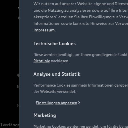
Wir nutzen auf unserer Website eigene und Dienst
Verträge kündigen
und die Nutzung zu analysieren sowie auf Ihre Inte
akzeptieren" erteilen Sie Ihre Einwilligung zur Ver
Vertrag widerrufen
Informationen sowie konkrete Hinweise zur Verwe
Impressum
.
Technische Cookies
Diese werden benötigt, um Ihnen grundlegende Funkti
Richtlinie
nachlesen.
Analyse und Statistik
© 2026 AUDI AG. Alle Rechte vorbehalten
Performance Cookies sammeln Informationen darüber, w
Impressum
Rechtliches
Hinweisgebersystem
Date
der Webseite verwendet.
Einstellungen anpassen
Hinweis: Die aktuelle Darstellung und Anordnung der 
Marketing
1
Verlängerung vorbehalten.
Marketing Cookies werden verwendet, um für die Benut