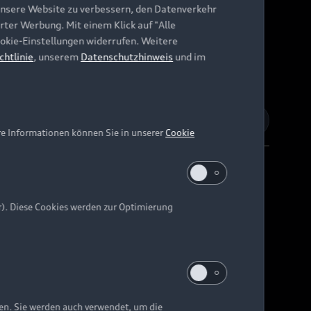
unsere Website zu verbessern, den Datenverkehr
rter Werbung. Mit einem Klick auf "Alle
Cookie-Einstellungen widerrufen. Weitere
chtlinie
, unserem
Datenschutzhinweis
und im
re Informationen können Sie in unserer
Cookie
r). Diese Cookies werden zur Optimierung
Barrierefreiheit
Digital Services Act
EU Data Act
e kann abweichen.
ten. Sie werden auch verwendet, um die