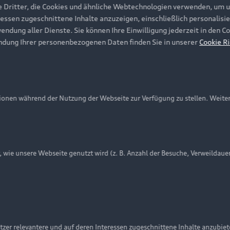
e Dritter, die Cookies und ähnliche Webtechnologien verwenden, um 
ressen zugeschnittene Inhalte anzuzeigen, einschließlich personalisie
wendung aller Dienste. Sie können Ihre Einwilligung jederzeit in den 
ndung Ihrer personenbezogenen Daten finden Sie in unserer
Cookie Ri
onen während der Nutzung der Webseite zur Verfügung zu stellen. Weite
ie unsere Webseite genutzt wird (z. B. Anzahl der Besuche, Verweildaue
nschutzinformation
Cookie-Einstellungen
Cookie-Richtlinie
Embleme am Fahrzeug bei allen Abbildungen auf dieser Webseit
zer relevantere und auf deren Interessen zugeschnittene Inhalte anzubie