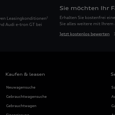
Sie möchten Ihr 
Erhalten Sie kostenfrei ei
ven Leasingkonditionen
2
Sie alles weitere mit Ihrem
nd Audi e-tron GT bei
Jetzt kostenlos bewerten
Kaufen & leasen
S
Neuwagensuche
S
Gebrauchtwagensuche
Au
Gebrauchtwagen
G
Finanzierung
Au