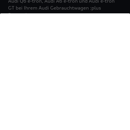
Audi Q6 e-tron, Audi A6 e-tron und Audi e-tron
GT bei Ihrem Audi Gebrauchtwagen :plus
Partner!
Mehr erfahren
Sie möchten Ihr Fahrzeug
verkaufen?