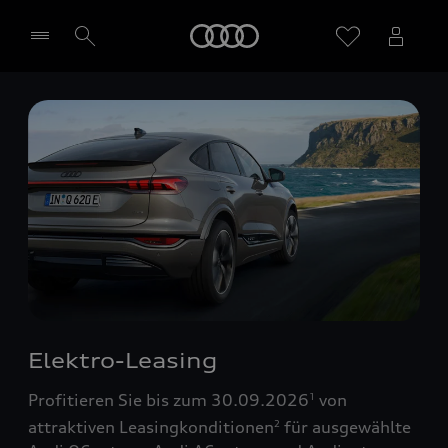
Startseite
Händler wählen
Elektro-Leasing
Profitieren Sie bis zum 30.09.2026
von
1
attraktiven Leasingkonditionen
für ausgewählte
2