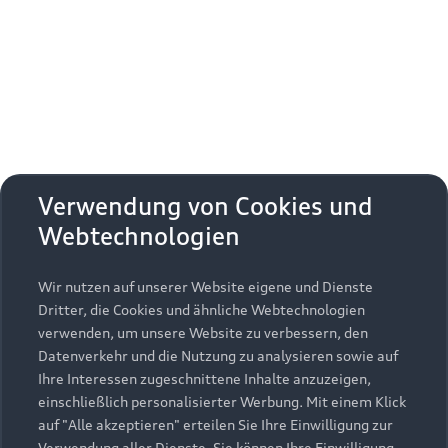
Erhalten Sie kostenfrei eine online
Fahrzeugbewertung und besprechen Sie alles
weitere mit Ihrem ausgewählten Audi Partner.
Jetzt kostenlos bewerten
Zurück nach oben
Verwendung von Cookies und
Webtechnologien
Modelle
Wir nutzen auf unserer Website eigene und Dienste
Kaufen & leasen
Alle Modelle
Dritter, die Cookies und ähnliche Webtechnologien
verwenden, um unsere Website zu verbessern, den
Modelle vergleichen
Service & Zubehör
Neuwagensuche
Datenverkehr und die Nutzung zu analysieren sowie auf
Elektromodelle
Ihre Interessen zugeschnittene Inhalte anzuzeigen,
Gebrauchtwagensuche
einschließlich personalisierter Werbung. Mit einem Klick
Support
Saisonale Angebote
Plug-in-Hybride
auf "Alle akzeptieren" erteilen Sie Ihre Einwilligung zur
Gebrauchtwagen
Verwendung aller Dienste. Sie können Ihre Einwilligung