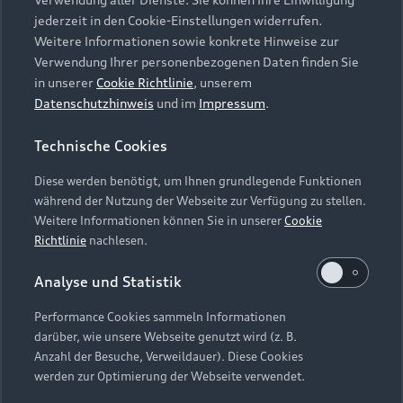
Audi Services
Über Audi
Kundenservice
jederzeit in den Cookie-Einstellungen widerrufen.
Finanzierung
Garantie
Weitere Informationen sowie konkrete Hinweise zur
Händlersuche
Aktionen & Angebote
Verwendung Ihrer personenbezogenen Daten finden Sie
Unternehmen
Audi digital services
in unserer
Cookie Richtlinie
, unserem
Audi Code
Geschäftskunden
Datenschutzhinweis
und im
Impressum
.
Karriere
myAudi
Häufige Fragen (FAQ)
Investor Relations
Technische Cookies
© 2026 AUDI AG. Alle Rechte vorbehalten
Audi Online Beratung
Presse & Media Center
Diese werden benötigt, um Ihnen grundlegende Funktionen
Impressum
Rechtliches
Hinweisgebersystem
Online-Terminvereinbarung
während der Nutzung der Webseite zur Verfügung zu stellen.
Datenschutz
Datenschutzinformation
Cookie-Einstellungen
Weitere Informationen können Sie in unserer
Cookie
Servicekontakt
Cookie-Richtlinie
Barrierefreiheit
Richtlinie
nachlesen.
Audi erleben
Digital Services Act
EU Data Act
Bordbuch & Bedienungsanleitungen
Analyse und Statistik
Newsletter
Verträge kündigen
Performance Cookies sammeln Informationen
Hinweis: Die aktuelle Darstellung und Anordnung der
darüber, wie unsere Webseite genutzt wird (z. B.
Vertrag widerrufen
Embleme am Fahrzeug bei allen Abbildungen auf dieser
Anzahl der Besuche, Verweildauer). Diese Cookies
Webseite kann abweichen.
werden zur Optimierung der Webseite verwendet.