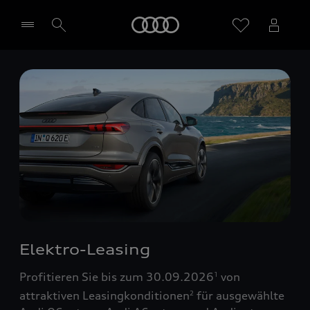
Startseite
Händler wählen
Elektro-Leasing
Profitieren Sie bis zum 30.09.2026
von
1
attraktiven Leasingkonditionen
für ausgewählte
2