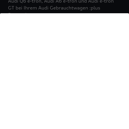
Audi Q6 e-tron, Audi A6 e-tron und Audi e-tron
GT bei Ihrem Audi Gebrauchtwagen :plus
Partner!
Mehr erfahren
Sie möchten Ihr Fahrzeug
verkaufen?