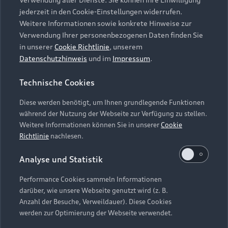
Audi Services
Über Audi
Kundenservice
jederzeit in den Cookie-Einstellungen widerrufen.
Finanzierung
Garantie
Weitere Informationen sowie konkrete Hinweise zur
Händlersuche
Aktionen & Angebote
Verwendung Ihrer personenbezogenen Daten finden Sie
Unternehmen
Audi digital services
in unserer
Cookie Richtlinie
, unserem
Audi Code
Geschäftskunden
Datenschutzhinweis
und im
Impressum
.
Karriere
myAudi
Häufige Fragen (FAQ)
Investor Relations
Technische Cookies
© 2026 AUDI AG. Alle Rechte vorbehalten
Audi Online Beratung
Presse & Media Center
Diese werden benötigt, um Ihnen grundlegende Funktionen
Impressum
Rechtliches
Hinweisgebersystem
Online-Terminvereinbarung
während der Nutzung der Webseite zur Verfügung zu stellen.
Datenschutz
Datenschutzinformation
Cookie-Einstellungen
Weitere Informationen können Sie in unserer
Cookie
Servicekontakt
Cookie-Richtlinie
Barrierefreiheit
Richtlinie
nachlesen.
Audi erleben
Digital Services Act
EU Data Act
Bordbuch & Bedienungsanleitungen
Analyse und Statistik
Newsletter
Verträge kündigen
Performance Cookies sammeln Informationen
Hinweis: Die aktuelle Darstellung und Anordnung der
darüber, wie unsere Webseite genutzt wird (z. B.
Vertrag widerrufen
Embleme am Fahrzeug bei allen Abbildungen auf dieser
Anzahl der Besuche, Verweildauer). Diese Cookies
Webseite kann abweichen.
werden zur Optimierung der Webseite verwendet.