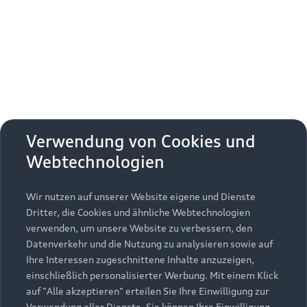
Erhalten Sie kostenfrei eine online
Fahrzeugbewertung und besprechen Sie alles
weitere mit Ihrem ausgewählten Audi Partner.
Jetzt kostenlos bewerten
Zurück nach oben
Verwendung von Cookies und
Webtechnologien
Modelle
Wir nutzen auf unserer Website eigene und Dienste
Kaufen & leasen
Alle Modelle
Dritter, die Cookies und ähnliche Webtechnologien
verwenden, um unsere Website zu verbessern, den
Modelle vergleichen
Service & Zubehör
Neuwagensuche
Datenverkehr und die Nutzung zu analysieren sowie auf
Elektromodelle
Ihre Interessen zugeschnittene Inhalte anzuzeigen,
Gebrauchtwagensuche
einschließlich personalisierter Werbung. Mit einem Klick
Support
Saisonale Angebote
Plug-in-Hybride
auf "Alle akzeptieren" erteilen Sie Ihre Einwilligung zur
Gebrauchtwagen
Verwendung aller Dienste. Sie können Ihre Einwilligung