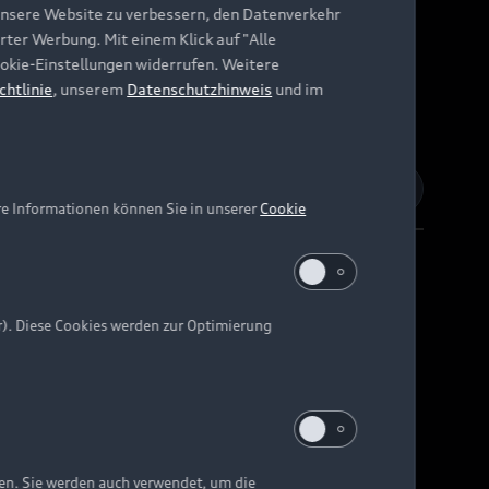
unsere Website zu verbessern, den Datenverkehr
rter Werbung. Mit einem Klick auf "Alle
Cookie-Einstellungen widerrufen. Weitere
chtlinie
, unserem
Datenschutzhinweis
und im
re Informationen können Sie in unserer
Cookie
r). Diese Cookies werden zur Optimierung
Barrierefreiheit
Digital Services Act
EU Data Act
e kann abweichen.
ten. Sie werden auch verwendet, um die