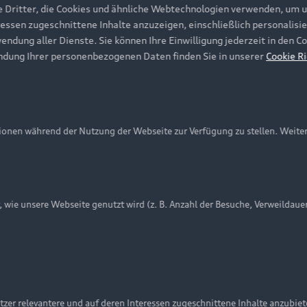
e Dritter, die Cookies und ähnliche Webtechnologien verwenden, um 
ressen zugeschnittene Inhalte anzuzeigen, einschließlich personalisie
wendung aller Dienste. Sie können Ihre Einwilligung jederzeit in den 
ndung Ihrer personenbezogenen Daten finden Sie in unserer
Cookie Ri
onen während der Nutzung der Webseite zur Verfügung zu stellen. Weite
ie unsere Webseite genutzt wird (z. B. Anzahl der Besuche, Verweildaue
nschutzinformation
Cookie-Einstellungen
Cookie-Richtlinie
Embleme am Fahrzeug bei allen Abbildungen auf dieser Webseit
zer relevantere und auf deren Interessen zugeschnittene Inhalte anzubie