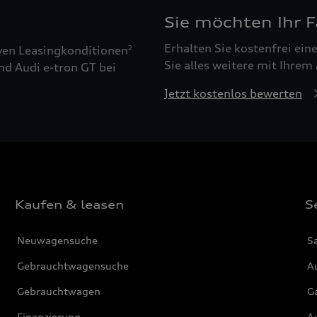
Sie möchten Ihr 
Erhalten Sie kostenfrei ei
ven Leasingkonditionen
2
Sie alles weitere mit Ihrem
nd Audi e-tron GT bei
Jetzt kostenlos bewerten
Kaufen & leasen
S
Neuwagensuche
S
Gebrauchtwagensuche
Au
Gebrauchtwagen
G
Finanzierung
Au