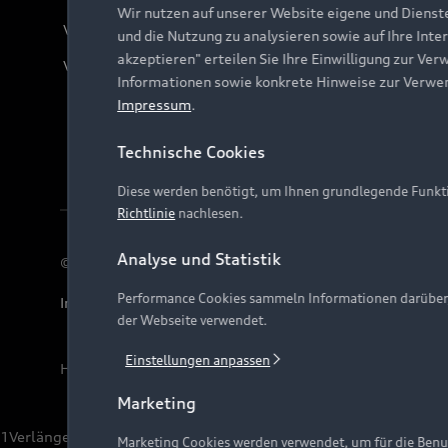
Wir nutzen auf unserer Website eigene und Dienst
Verträge kündigen
und die Nutzung zu analysieren sowie auf Ihre Inte
akzeptieren" erteilen Sie Ihre Einwilligung zur Ver
Vertrag widerrufen
Informationen sowie konkrete Hinweise zur Verwe
Impressum
.
Technische Cookies
Diese werden benötigt, um Ihnen grundlegende Funkti
Richtlinie
nachlesen.
Analyse und Statistik
© 2026 AUDI AG. Alle Rechte vorbehalten
Performance Cookies sammeln Informationen darüber, w
Impressum
Rechtliches
Hinweisgebersystem
Date
der Webseite verwendet.
Einstellungen anpassen
Hinweis: Die aktuelle Darstellung und Anordnung der 
Marketing
1
Verlängerung vorbehalten.
Marketing Cookies werden verwendet, um für die Benut