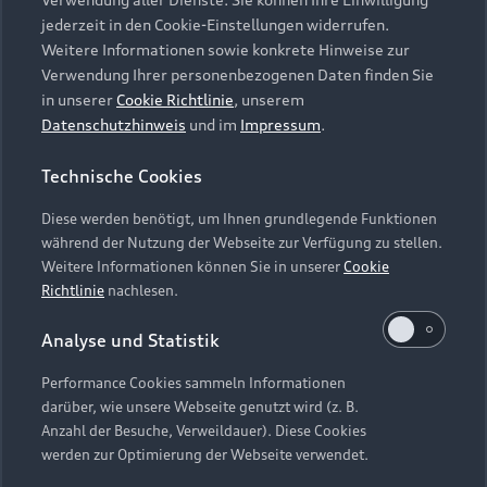
Audi Services
Über Audi
Kundenservice
jederzeit in den Cookie-Einstellungen widerrufen.
Finanzierung
Garantie
Weitere Informationen sowie konkrete Hinweise zur
Händlersuche
Aktionen & Angebote
Verwendung Ihrer personenbezogenen Daten finden Sie
Unternehmen
Audi digital services
in unserer
Cookie Richtlinie
, unserem
Audi Code
Geschäftskunden
Datenschutzhinweis
und im
Impressum
.
Karriere
myAudi
Häufige Fragen (FAQ)
Investor Relations
Technische Cookies
© 2026 AUDI AG. Alle Rechte vorbehalten
Audi Online Beratung
Presse & Media Center
Diese werden benötigt, um Ihnen grundlegende Funktionen
Impressum
Rechtliches
Hinweisgebersystem
Online-Terminvereinbarung
während der Nutzung der Webseite zur Verfügung zu stellen.
Datenschutz
Datenschutzinformation
Cookie-Einstellungen
Weitere Informationen können Sie in unserer
Cookie
Servicekontakt
Cookie-Richtlinie
Barrierefreiheit
Richtlinie
nachlesen.
Audi erleben
Digital Services Act
EU Data Act
Bordbuch & Bedienungsanleitungen
Analyse und Statistik
Newsletter
Verträge kündigen
Performance Cookies sammeln Informationen
Hinweis: Die aktuelle Darstellung und Anordnung der
darüber, wie unsere Webseite genutzt wird (z. B.
Vertrag widerrufen
Embleme am Fahrzeug bei allen Abbildungen auf dieser
Anzahl der Besuche, Verweildauer). Diese Cookies
Webseite kann abweichen.
werden zur Optimierung der Webseite verwendet.