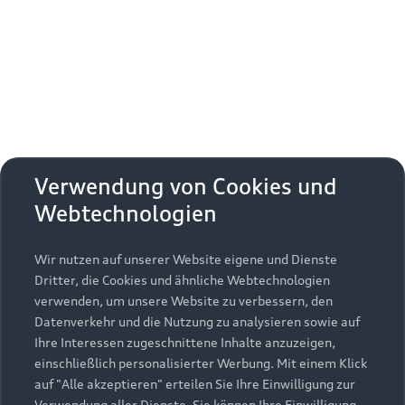
Erhalten Sie kostenfrei eine online
Fahrzeugbewertung und besprechen Sie alles
weitere mit Ihrem ausgewählten Audi Partner.
Jetzt kostenlos bewerten
Zurück nach oben
Verwendung von Cookies und
Webtechnologien
Modelle
Wir nutzen auf unserer Website eigene und Dienste
Kaufen & leasen
Alle Modelle
Dritter, die Cookies und ähnliche Webtechnologien
verwenden, um unsere Website zu verbessern, den
Modelle vergleichen
Service & Zubehör
Neuwagensuche
Datenverkehr und die Nutzung zu analysieren sowie auf
Elektromodelle
Ihre Interessen zugeschnittene Inhalte anzuzeigen,
Gebrauchtwagensuche
einschließlich personalisierter Werbung. Mit einem Klick
Support
Saisonale Angebote
Plug-in-Hybride
auf "Alle akzeptieren" erteilen Sie Ihre Einwilligung zur
Gebrauchtwagen
Verwendung aller Dienste. Sie können Ihre Einwilligung