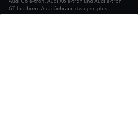
Audi Q6 e-tron, Audi A6 e-tron und Audi e-tron
GT bei Ihrem Audi Gebrauchtwagen :plus
Partner!
Mehr erfahren
Sie möchten Ihr Fahrzeug
verkaufen?