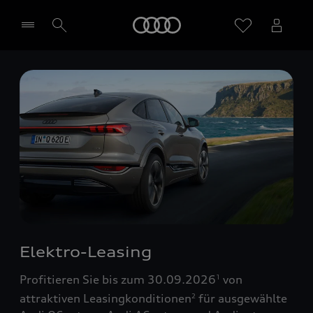
Startseite
Händler wählen
Elektro-Leasing
Profitieren Sie bis zum 30.09.2026
von
1
attraktiven Leasingkonditionen
für ausgewählte
2