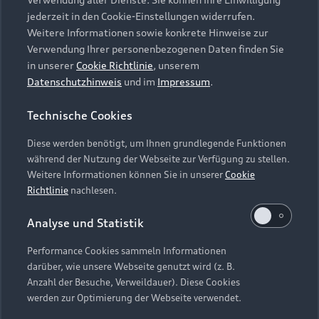
Audi Services
Über Audi
Kundenservice
jederzeit in den Cookie-Einstellungen widerrufen.
Finanzierung
Garantie
Weitere Informationen sowie konkrete Hinweise zur
Händlersuche
Aktionen & Angebote
Verwendung Ihrer personenbezogenen Daten finden Sie
Unternehmen
Audi digital services
in unserer
Cookie Richtlinie
, unserem
Audi Code
Geschäftskunden
Datenschutzhinweis
und im
Impressum
.
Karriere
myAudi
Häufige Fragen (FAQ)
Investor Relations
Technische Cookies
© 2026 AUDI AG. Alle Rechte vorbehalten
Audi Online Beratung
Presse & Media Center
Diese werden benötigt, um Ihnen grundlegende Funktionen
Impressum
Rechtliches
Hinweisgebersystem
Online-Terminvereinbarung
während der Nutzung der Webseite zur Verfügung zu stellen.
Datenschutz
Datenschutzinformation
Cookie-Einstellungen
Weitere Informationen können Sie in unserer
Cookie
Servicekontakt
Cookie-Richtlinie
Barrierefreiheit
Richtlinie
nachlesen.
Audi erleben
Digital Services Act
EU Data Act
Bordbuch & Bedienungsanleitungen
Analyse und Statistik
Newsletter
Verträge kündigen
Performance Cookies sammeln Informationen
Hinweis: Die aktuelle Darstellung und Anordnung der
darüber, wie unsere Webseite genutzt wird (z. B.
Vertrag widerrufen
Embleme am Fahrzeug bei allen Abbildungen auf dieser
Anzahl der Besuche, Verweildauer). Diese Cookies
Webseite kann abweichen.
werden zur Optimierung der Webseite verwendet.