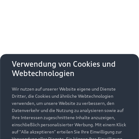
Erhalten Sie kostenfrei eine online
Fahrzeugbewertung und besprechen Sie alles
weitere mit Ihrem ausgewählten Audi Partner.
Jetzt kostenlos bewerten
Zurück nach oben
Verwendung von Cookies und
Webtechnologien
Modelle
Wir nutzen auf unserer Website eigene und Dienste
Kaufen & leasen
Alle Modelle
Dritter, die Cookies und ähnliche Webtechnologien
verwenden, um unsere Website zu verbessern, den
Modelle vergleichen
Service & Zubehör
Neuwagensuche
Datenverkehr und die Nutzung zu analysieren sowie auf
Elektromodelle
Ihre Interessen zugeschnittene Inhalte anzuzeigen,
Gebrauchtwagensuche
einschließlich personalisierter Werbung. Mit einem Klick
Support
Saisonale Angebote
Plug-in-Hybride
auf "Alle akzeptieren" erteilen Sie Ihre Einwilligung zur
Gebrauchtwagen
Verwendung aller Dienste. Sie können Ihre Einwilligung