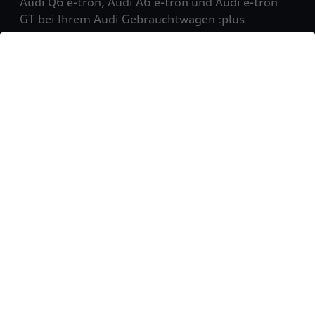
Audi Q6 e-tron, Audi A6 e-tron und Audi e-tron
GT bei Ihrem Audi Gebrauchtwagen :plus
Partner!
Mehr erfahren
Sie möchten Ihr Fahrzeug
verkaufen?