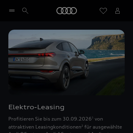
Startseite
Händler wählen
Elektro-Leasing
Profitieren Sie bis zum 30.09.2026
von
1
attraktiven Leasingkonditionen
für ausgewählte
2