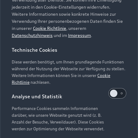
Audi Services
Über Audi
Kundenservice
jederzeit in den Cookie-Einstellungen widerrufen.
Finanzierung
Garantie
Weitere Informationen sowie konkrete Hinweise zur
Händlersuche
Aktionen & Angebote
Verwendung Ihrer personenbezogenen Daten finden Sie
Unternehmen
Audi digital services
in unserer
Cookie Richtlinie
, unserem
Audi Code
Geschäftskunden
Datenschutzhinweis
und im
Impressum
.
Karriere
myAudi
Häufige Fragen (FAQ)
Investor Relations
Technische Cookies
© 2026 AUDI AG. Alle Rechte vorbehalten
Audi Online Beratung
Presse & Media Center
Diese werden benötigt, um Ihnen grundlegende Funktionen
Impressum
Rechtliches
Hinweisgebersystem
Online-Terminvereinbarung
während der Nutzung der Webseite zur Verfügung zu stellen.
Datenschutz
Datenschutzinformation
Cookie-Einstellungen
Weitere Informationen können Sie in unserer
Cookie
Servicekontakt
Cookie-Richtlinie
Barrierefreiheit
Richtlinie
nachlesen.
Audi erleben
Digital Services Act
EU Data Act
Bordbuch & Bedienungsanleitungen
Analyse und Statistik
Newsletter
Verträge kündigen
Performance Cookies sammeln Informationen
Hinweis: Die aktuelle Darstellung und Anordnung der
darüber, wie unsere Webseite genutzt wird (z. B.
Vertrag widerrufen
Embleme am Fahrzeug bei allen Abbildungen auf dieser
Anzahl der Besuche, Verweildauer). Diese Cookies
Webseite kann abweichen.
werden zur Optimierung der Webseite verwendet.