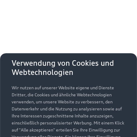
Erhalten Sie kostenfrei eine online
Fahrzeugbewertung und besprechen Sie alles
weitere mit Ihrem ausgewählten Audi Partner.
Jetzt kostenlos bewerten
Zurück nach oben
Verwendung von Cookies und
Webtechnologien
Modelle
Wir nutzen auf unserer Website eigene und Dienste
Kaufen & leasen
Alle Modelle
Dritter, die Cookies und ähnliche Webtechnologien
verwenden, um unsere Website zu verbessern, den
Modelle vergleichen
Service & Zubehör
Neuwagensuche
Datenverkehr und die Nutzung zu analysieren sowie auf
Elektromodelle
Ihre Interessen zugeschnittene Inhalte anzuzeigen,
Gebrauchtwagensuche
einschließlich personalisierter Werbung. Mit einem Klick
Support
Saisonale Angebote
Plug-in-Hybride
auf "Alle akzeptieren" erteilen Sie Ihre Einwilligung zur
Gebrauchtwagen
Verwendung aller Dienste. Sie können Ihre Einwilligung