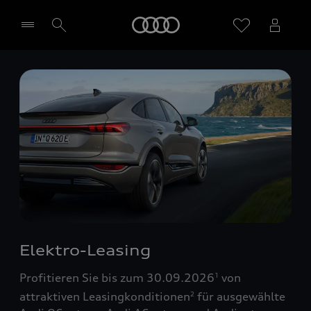
Startseite
Händler wählen
Elektro-Leasing
Profitieren Sie bis zum 30.09.2026
von
1
attraktiven Leasingkonditionen
für ausgewählte
2