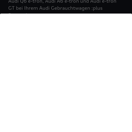
Audi Q6 e-tron, Audi A6 e-tron und Audi e-tron
GT bei Ihrem Audi Gebrauchtwagen :plus
Partner!
Mehr erfahren
Sie möchten Ihr Fahrzeug
verkaufen?