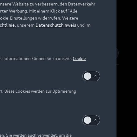
unsere Website zu verbessern, den Datenverkehr
rter Werbung. Mit einem Klick auf "Alle
Cookie-Einstellungen widerrufen. Weitere
chtlinie
, unserem
Datenschutzhinweis
und im
re Informationen können Sie in unserer
Cookie
r). Diese Cookies werden zur Optimierung
Barrierefreiheit
Digital Services Act
EU Data Act
e kann abweichen.
ten. Sie werden auch verwendet, um die