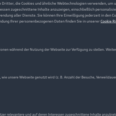
e Dritter, die Cookies und ähnliche Webtechnologien verwenden, um 
ressen zugeschnittene Inhalte anzuzeigen, einschließlich personalisie
wendung aller Dienste. Sie können Ihre Einwilligung jederzeit in den 
ndung Ihrer personenbezogenen Daten finden Sie in unserer
Cookie Ri
onen während der Nutzung der Webseite zur Verfügung zu stellen. Weite
ie unsere Webseite genutzt wird (z. B. Anzahl der Besuche, Verweildaue
nschutzinformation
Cookie-Einstellungen
Cookie-Richtlinie
Embleme am Fahrzeug bei allen Abbildungen auf dieser Webseit
zer relevantere und auf deren Interessen zugeschnittene Inhalte anzubie