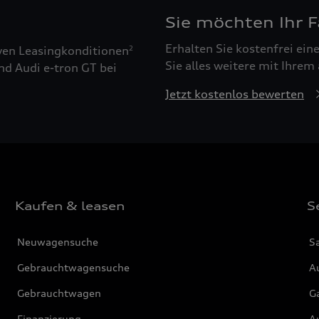
Sie möchten Ihr 
Erhalten Sie kostenfrei ei
ven Leasingkonditionen
2
Sie alles weitere mit Ihrem
nd Audi e-tron GT bei
Jetzt kostenlos bewerten
Kaufen & leasen
S
Neuwagensuche
S
Gebrauchtwagensuche
Au
Gebrauchtwagen
G
Finanzierung
Au