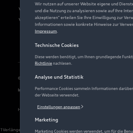
Wir nutzen auf unserer Website eigene und Dienst
Verträge kündigen
und die Nutzung zu analysieren sowie auf Ihre Inte
akzeptieren" erteilen Sie Ihre Einwilligung zur Ver
Vertrag widerrufen
Informationen sowie konkrete Hinweise zur Verwe
Impressum
.
Technische Cookies
Diese werden benötigt, um Ihnen grundlegende Funkti
Richtlinie
nachlesen.
Analyse und Statistik
© 2026 AUDI AG. Alle Rechte vorbehalten
Performance Cookies sammeln Informationen darüber, w
Impressum
Rechtliches
Hinweisgebersystem
Date
der Webseite verwendet.
Einstellungen anpassen
Hinweis: Die aktuelle Darstellung und Anordnung der 
Marketing
1
Verlängerung vorbehalten.
Marketing Cookies werden verwendet, um für die Benut