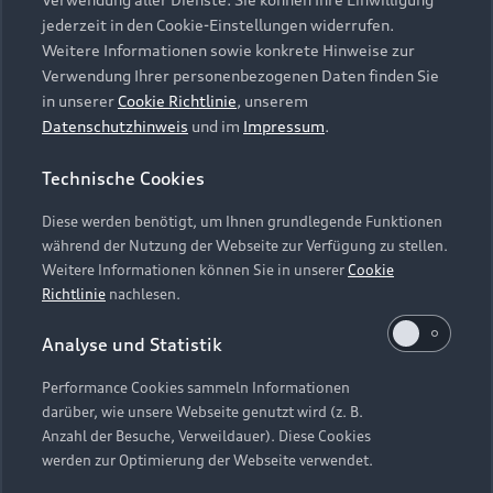
Audi Services
Über Audi
Kundenservice
jederzeit in den Cookie-Einstellungen widerrufen.
Finanzierung
Garantie
Weitere Informationen sowie konkrete Hinweise zur
Händlersuche
Aktionen & Angebote
Verwendung Ihrer personenbezogenen Daten finden Sie
Unternehmen
Audi digital services
in unserer
Cookie Richtlinie
, unserem
Audi Code
Geschäftskunden
Datenschutzhinweis
und im
Impressum
.
Karriere
myAudi
Häufige Fragen (FAQ)
Investor Relations
Technische Cookies
© 2026 AUDI AG. Alle Rechte vorbehalten
Audi Online Beratung
Presse & Media Center
Diese werden benötigt, um Ihnen grundlegende Funktionen
Impressum
Rechtliches
Hinweisgebersystem
Online-Terminvereinbarung
während der Nutzung der Webseite zur Verfügung zu stellen.
Datenschutz
Datenschutzinformation
Cookie-Einstellungen
Weitere Informationen können Sie in unserer
Cookie
Servicekontakt
Cookie-Richtlinie
Barrierefreiheit
Richtlinie
nachlesen.
Audi erleben
Digital Services Act
EU Data Act
Bordbuch & Bedienungsanleitungen
Analyse und Statistik
Newsletter
Verträge kündigen
Performance Cookies sammeln Informationen
Hinweis: Die aktuelle Darstellung und Anordnung der
darüber, wie unsere Webseite genutzt wird (z. B.
Vertrag widerrufen
Embleme am Fahrzeug bei allen Abbildungen auf dieser
Anzahl der Besuche, Verweildauer). Diese Cookies
Webseite kann abweichen.
werden zur Optimierung der Webseite verwendet.