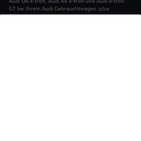
Audi Q6 e-tron, Audi A6 e-tron und Audi e-tron
GT bei Ihrem Audi Gebrauchtwagen :plus
Partner!
Mehr erfahren
Sie möchten Ihr Fahrzeug
verkaufen?