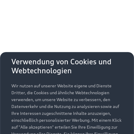
Erhalten Sie kostenfrei eine online
Fahrzeugbewertung und besprechen Sie alles
weitere mit Ihrem ausgewählten Audi Partner.
Jetzt kostenlos bewerten
Zurück nach oben
Verwendung von Cookies und
Webtechnologien
Modelle
Wir nutzen auf unserer Website eigene und Dienste
Kaufen & leasen
Alle Modelle
Dritter, die Cookies und ähnliche Webtechnologien
verwenden, um unsere Website zu verbessern, den
Modelle vergleichen
Service & Zubehör
Neuwagensuche
Datenverkehr und die Nutzung zu analysieren sowie auf
Elektromodelle
Ihre Interessen zugeschnittene Inhalte anzuzeigen,
Gebrauchtwagensuche
einschließlich personalisierter Werbung. Mit einem Klick
Support
Saisonale Angebote
Plug-in-Hybride
auf "Alle akzeptieren" erteilen Sie Ihre Einwilligung zur
Gebrauchtwagen
Verwendung aller Dienste. Sie können Ihre Einwilligung