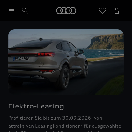
Startseite
Händler wählen
Elektro-Leasing
Profitieren Sie bis zum 30.09.2026
von
1
attraktiven Leasingkonditionen
für ausgewählte
2