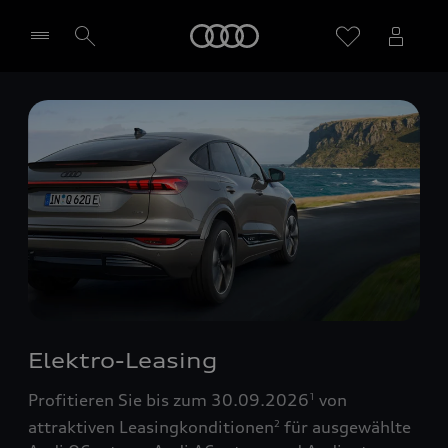
Startseite
Händler wählen
Elektro-Leasing
Profitieren Sie bis zum 30.09.2026
von
1
attraktiven Leasingkonditionen
für ausgewählte
2