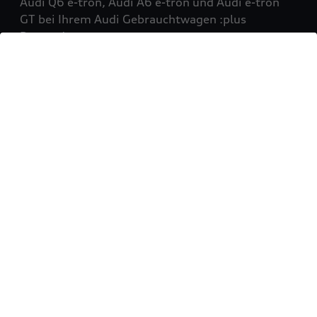
Audi Q6 e-tron, Audi A6 e-tron und Audi e-tron
GT bei Ihrem Audi Gebrauchtwagen :plus
Partner!
Mehr erfahren
Sie möchten Ihr Fahrzeug
verkaufen?