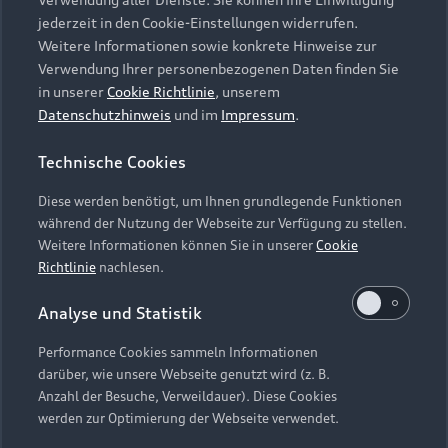
Audi Services
Über Audi
Kundenservice
jederzeit in den Cookie-Einstellungen widerrufen.
Finanzierung
Garantie
Weitere Informationen sowie konkrete Hinweise zur
Händlersuche
Aktionen & Angebote
Verwendung Ihrer personenbezogenen Daten finden Sie
Unternehmen
Audi digital services
in unserer
Cookie Richtlinie
, unserem
Audi Code
Geschäftskunden
Datenschutzhinweis
und im
Impressum
.
Karriere
myAudi
Häufige Fragen (FAQ)
Investor Relations
Technische Cookies
© 2026 AUDI AG. Alle Rechte vorbehalten
Audi Online Beratung
Presse & Media Center
Diese werden benötigt, um Ihnen grundlegende Funktionen
Impressum
Rechtliches
Hinweisgebersystem
Online-Terminvereinbarung
während der Nutzung der Webseite zur Verfügung zu stellen.
Datenschutz
Datenschutzinformation
Cookie-Einstellungen
Weitere Informationen können Sie in unserer
Cookie
Servicekontakt
Cookie-Richtlinie
Barrierefreiheit
Richtlinie
nachlesen.
Audi erleben
Digital Services Act
EU Data Act
Bordbuch & Bedienungsanleitungen
Analyse und Statistik
Newsletter
Verträge kündigen
Performance Cookies sammeln Informationen
Hinweis: Die aktuelle Darstellung und Anordnung der
darüber, wie unsere Webseite genutzt wird (z. B.
Vertrag widerrufen
Embleme am Fahrzeug bei allen Abbildungen auf dieser
Anzahl der Besuche, Verweildauer). Diese Cookies
Webseite kann abweichen.
werden zur Optimierung der Webseite verwendet.