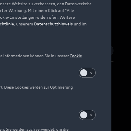
unsere Website zu verbessern, den Datenverkehr
rter Werbung. Mit einem Klick auf "Alle
Cookie-Einstellungen widerrufen. Weitere
chtlinie
, unserem
Datenschutzhinweis
und im
re Informationen können Sie in unserer
Cookie
r). Diese Cookies werden zur Optimierung
Barrierefreiheit
Digital Services Act
EU Data Act
e kann abweichen.
ten. Sie werden auch verwendet, um die