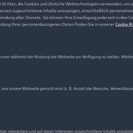
e Dritter, die Cookies und ähnliche Webtechnologien verwenden, um 
ressen zugeschnittene Inhalte anzuzeigen, einschließlich personalisie
wendung aller Dienste. Sie können Ihre Einwilligung jederzeit in den 
ndung Ihrer personenbezogenen Daten finden Sie in unserer
Cookie Ri
onen während der Nutzung der Webseite zur Verfügung zu stellen. Weite
ie unsere Webseite genutzt wird (z. B. Anzahl der Besuche, Verweildaue
nschutzinformation
Cookie-Einstellungen
Cookie-Richtlinie
Embleme am Fahrzeug bei allen Abbildungen auf dieser Webseit
zer relevantere und auf deren Interessen zugeschnittene Inhalte anzubie