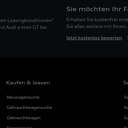
Sie möchten Ihr 
Erhalten Sie kostenfrei ei
ven Leasingkonditionen
2
Sie alles weitere mit Ihrem
nd Audi e-tron GT bei
Jetzt kostenlos bewerten
Kaufen & leasen
S
Neuwagensuche
S
Gebrauchtwagensuche
Au
Gebrauchtwagen
G
Finanzierung
Au