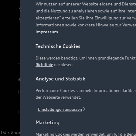
Wir nutzen auf unserer Website eigene und Dienst
Verträge kündigen
und die Nutzung zu analysieren sowie auf Ihre Inte
akzeptieren" erteilen Sie Ihre Einwilligung zur Ver
Vertrag widerrufen
Informationen sowie konkrete Hinweise zur Verwe
Impressum
.
Technische Cookies
Diese werden benötigt, um Ihnen grundlegende Funkti
Richtlinie
nachlesen.
Analyse und Statistik
© 2026 AUDI AG. Alle Rechte vorbehalten
Performance Cookies sammeln Informationen darüber, w
Impressum
Rechtliches
Hinweisgebersystem
Date
der Webseite verwendet.
Einstellungen anpassen
Hinweis: Die aktuelle Darstellung und Anordnung der 
Marketing
1
Verlängerung vorbehalten.
Marketing Cookies werden verwendet, um für die Benut