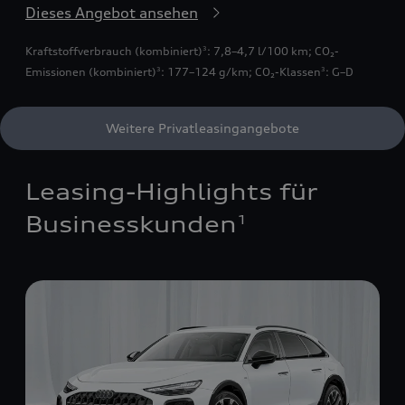
Dieses Angebot ansehen
Kraftstoffverbrauch (kombiniert)
: 7,8–4,7 l/100 km
;
CO₂-
3
Emissionen (kombiniert)
: 177–124 g/km
;
CO₂-Klassen
: G–D
3
3
Weitere Privatleasingangebote
Leasing-Highlights für
Businesskunden
1