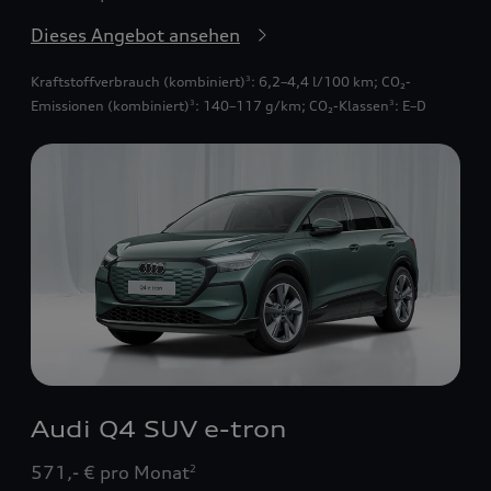
Dieses Angebot ansehen
Kraftstoffverbrauch (kombiniert)
: 6,2–4,4 l/100 km
;
CO₂-
3
Emissionen (kombiniert)
: 140–117 g/km
;
CO₂-Klassen
: E–D
3
3
Audi Q4 SUV e-tron
571,- € pro Monat
2