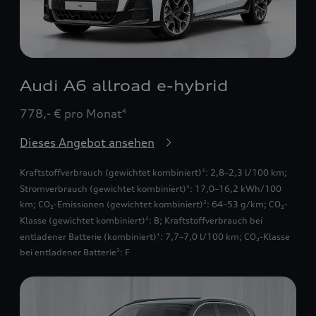
Audi A6 allroad e-hybrid
778,- € pro Monat
4
Dieses Angebot ansehen
Kraftstoffverbrauch (gewichtet kombiniert)
: 2,8–2,3 l/100 km;
3
Stromverbrauch (gewichtet kombiniert)
: 17,0–16,2 kWh/100
3
km
;
CO₂-Emissionen (gewichtet kombiniert)
: 64–53 g/km
;
CO₂-
3
Klasse (gewichtet kombiniert)
: B
;
Kraftstoffverbrauch bei
3
entladener Batterie (kombiniert)
: 7,7–7,0 l/100 km
;
CO₂-Klasse
3
bei entladener Batterie
: F
3