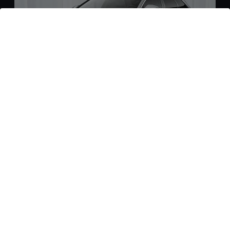
Audi A6 Avant e-tron
582,- € pro Monat
4
Dieses Angebot ansehen
Stromverbrauch (kombiniert)
: 17,7–14,0 kWh/100 km
;
CO₂-
3
Emissionen (kombiniert)
: 0 g/km
;
CO₂-Klasse
: A
3
3
Weitere Businesskundenangebote