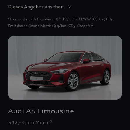
Dieses Angebot ansehen
Stromverbrauch (kombiniert)
: 19,1–15,3 kWh/100 km
;
CO₂-
3
Emissionen (kombiniert)
: 0 g/km
;
CO₂-Klasse
: A
3
3
Audi A5 Limousine
542,- € pro Monat
2