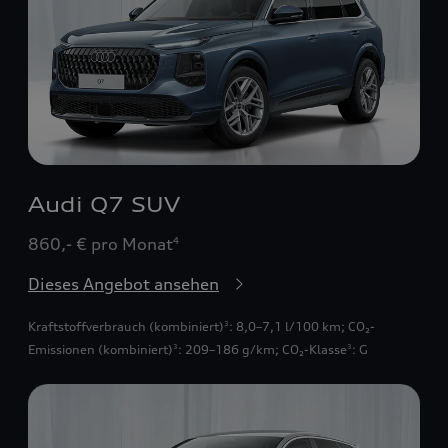
Audi Q7 SUV
860,- € pro Monat
4
Dieses Angebot ansehen
Kraftstoffverbrauch (kombiniert)
: 8,0–7,1 l/100 km
;
CO₂-
3
Emissionen (kombiniert)
: 209–186 g/km
;
CO₂-Klasse
: G
3
3