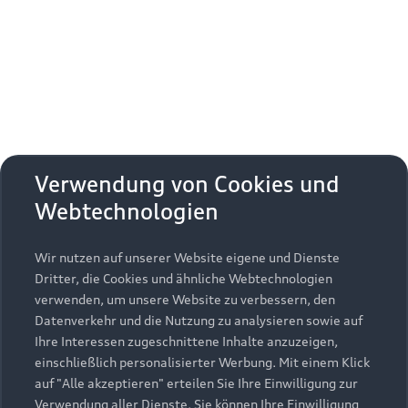
1
Nur für Privatkunden. Die E‑Auto-Förderung gilt beim Kauf
oder Leasing eines erstmals in Deutschland zugelassenen
Neufahrzeugs der EU-Fahrzeugklasse M1 mit rein
batterieelektrischem Antrieb, batterieelektrischem Antrieb mit
Range-Extender oder Plug-in-Hybrid-Antrieb. Fahrzeuge mit
Range-Extender oder Plug-in-Hybrid-Antrieb werden
gefördert, sofern die Fahrzeuge bestimmte
klimaschutzrelevante Anforderungen erfüllen. Weitere
Verwendung von Cookies und
Informationen finden Sie auf der Seite des
Bundesumweltministeriums.
Webtechnologien
2
Die Angaben zu Kraftstoffverbrauch, Stromverbrauch, CO₂-
Wir nutzen auf unserer Website eigene und Dienste
Emissionen und elektrischer Reichweite wurden nach dem
Dritter, die Cookies und ähnliche Webtechnologien
gesetzlich vorgeschriebenen Messverfahren „Worldwide
verwenden, um unsere Website zu verbessern, den
Harmonized Light Vehicles Test Procedure“ (WLTP) gemäß
Datenverkehr und die Nutzung zu analysieren sowie auf
Verordnung (EG) 715/2007 ermittelt. Zusatzausstattungen
Ihre Interessen zugeschnittene Inhalte anzuzeigen,
und Zubehör (Anbauteile, Reifenformat usw.) können
einschließlich personalisierter Werbung. Mit einem Klick
relevante Fahrzeugparameter, wie z. B. Gewicht,
auf "Alle akzeptieren" erteilen Sie Ihre Einwilligung zur
Rollwiderstand und Aerodynamik verändern und neben
Verwendung aller Dienste. Sie können Ihre Einwilligung