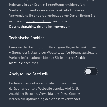
Witterungs- und Verkehrsbedingungen sowie dem
jederzeit in den Cookie-Einstellungen widerrufen.
individuellen Fahrverhalten den Kraftstoffverbrauch, den
Weitere Informationen sowie konkrete Hinweise zur
Stromverbrauch, die CO₂-Emissionen, die elektrische
Verwendung Ihrer personenbezogenen Daten finden Sie
Reichweite und die Fahrleistungswerte eines Fahrzeugs
in unserer
Cookie Richtlinie
, unserem
beeinflussen. Weitere Informationen zu WLTP finden Sie unter
Datenschutzhinweis
und im
Impressum
.
www.audi.de/wltp
.
Technische Cookies
3
Junge Gebrauchtwagen sind ehemalige Audi Mietfahrzeuge
(AMF) oder Audi Werksdienstwagen (WDW) der AUDI AG mit
Diese werden benötigt, um Ihnen grundlegende Funktionen
einem Fahrzeugalter von max. 24 Monaten nach
während der Nutzung der Webseite zur Verfügung zu stellen.
Erstzulassung, die über das Audi Handelsnetz vertrieben
Weitere Informationen können Sie in unserer
Cookie
werden. Ausgenommen hiervon sind händlereigene
Richtlinie
nachlesen.
Mietfahrzeuge der Marke Audi, die in der Erstverwendung über
Analyse und Statistik
externe Mietwagengesellschaften wie bspw. EURO-Leasing
GmbH vermietet wurden. Detaillierte Hinweise finden Sie
Performance Cookies sammeln Informationen
unter
https://www.audi.de/junge-gebrauchtwagen
.
darüber, wie unsere Webseite genutzt wird (z. B.
Anzahl der Besuche, Verweildauer). Diese Cookies
4
Audi charging ist ein Angebot der Elli Mobility GmbH, Karl-
werden zur Optimierung der Webseite verwendet.
Liebknecht-Str. 32, 10178 Berlin
Zugang und Netzwerk: Die Anzahl der zugänglichen