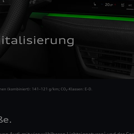
italisierung
onen (kombiniert): 141–121 g/km; CO₂-Klassen: E–D.
ße.
1