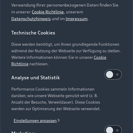
Verwendung Ihrer personenbezogenen Daten finden Sie
in unserer
Cookie Richtlinie
, unserem
Datenschutzhinweis
und im
Impressum
.
Technische Cookies
Diese werden benötigt, um Ihnen grundlegende Funktionen
Ein Traum in Matt.
während der Nutzung der Webseite zur Verfügung zu stellen.
Weitere Informationen können Sie in unserer
Cookie
Richtlinie
nachlesen.
Setzen Sie ein selbstbewusstes Statement
mit den Polarmatteffekt-Lackierungen von
Analyse und Statistik
Audi exclusive
: Distriktgrün matt,
4
Gletscherweiß matt oder Daytonagrau matt.
Performance Cookies sammeln Informationen
darüber, wie unsere Webseite genutzt wird (z. B.
Anzahl der Besuche, Verweildauer). Diese Cookies
Hinweis: Die Abbildung stammt von der Audi RS 3
werden zur Optimierung der Webseite verwendet.
Limousine
.
5
Kraftstoffverbrauch (kombiniert): 9,4–9,3 l/100 km; CO₂-
Einstellungen anpassen
Emissionen (kombiniert): 214–211 g/km; CO₂-Klasse: G.