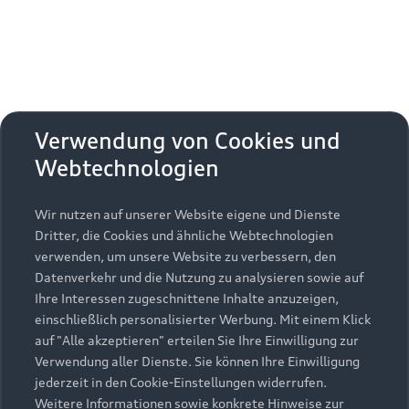
Audi exclusive.
4
Mit Audi exclusive
haben Sie vielfältige
4
Möglichkeiten, Ihrem Audi RS 3 Sportback
eine
1
Verwendung von Cookies und
persönliche Note zu verleihen.
Webtechnologien
Wir nutzen auf unserer Website eigene und Dienste
Audi exclusive entdecken
Dritter, die Cookies und ähnliche Webtechnologien
verwenden, um unsere Website zu verbessern, den
Datenverkehr und die Nutzung zu analysieren sowie auf
Polarmatteffekt-Lackierungen
Ihre Interessen zugeschnittene Inhalte anzuzeigen,
einschließlich personalisierter Werbung. Mit einem Klick
auf "Alle akzeptieren" erteilen Sie Ihre Einwilligung zur
Verwendung aller Dienste. Sie können Ihre Einwilligung
jederzeit in den Cookie-Einstellungen widerrufen.
Weitere Informationen sowie konkrete Hinweise zur