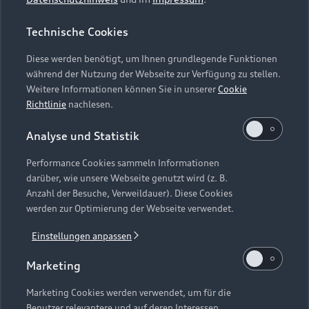
Audi Technologien, die kaum noch Wünsche
Technische Cookies
offenlassen, wie z. B. die 360°-
Umgebungskameras
und die Matrix LED-
Diese werden benötigt, um Ihnen grundlegende Funktionen
9
während der Nutzung der Webseite zur Verfügung zu stellen.
Scheinwerfer.
Weitere Informationen können Sie in unserer
Cookie
Richtlinie
nachlesen.
Analyse und Statistik
Performance Cookies sammeln Informationen
darüber, wie unsere Webseite genutzt wird (z. B.
Anzahl der Besuche, Verweildauer). Diese Cookies
werden zur Optimierung der Webseite verwendet.
Einstellungen anpassen
Marketing
Marketing Cookies werden verwendet, um für die
Benutzer relevantere und auf deren Interessen