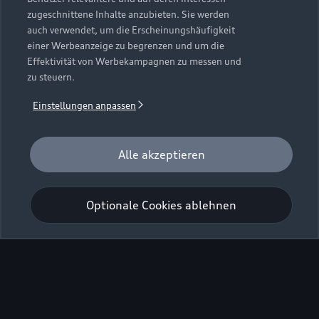
zugeschnittene Inhalte anzubieten. Sie werden
Die vollständigen
auch verwendet, um die Erscheinungshäufigkeit
einer Werbeanzeige zu begrenzen und um die
Fahrzeugdaten und
Effektivität von Werbekampagnen zu messen und
zu steuern.
Ausstattungsmerkmale
finden Sie im Konfigurator.
Einstellungen anpassen
Alle akzeptieren
S3 Sportback konfigurieren
Optionale Cookies ablehnen