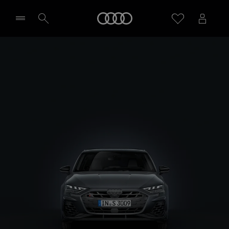
S3 Sportback
Startseite
Design & Ausstattung
Probefahrt vereinbaren
Händler wählen