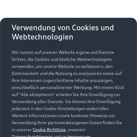
Das Paket für entspannte Fahrten, mit
Assistenzsystemen wie dem adaptiven
Verwendung von Cookies und
Geschwindigkeitsassistenten
und der
8
Webtechnologien
Rückfahrkamera
.
9
Wir nutzen auf unserer Website eigene und Dienste
Dritter, die Cookies und ähnliche Webtechnologien
Tech plus
2
verwenden, um unsere Website zu verbessern, den
Datenverkehr und die Nutzung zu analysieren sowie auf
Für mehr Unterstützung sorgen u. a. der
Ihre Interessen zugeschnittene Inhalte anzuzeigen,
einschließlich personalisierter Werbung. Mit einem Klick
Parkassistent plus
sowie die
9
auf "Alle akzeptieren" erteilen Sie Ihre Einwilligung zur
Spurwechselwarnung mit Ausstiegswarnung und
Verwendung aller Dienste. Sie können Ihre Einwilligung
Querverkehrassistent hinten
.
9
,
10
jederzeit in den Cookie-Einstellungen widerrufen.
Weitere Informationen sowie konkrete Hinweise zur
Verwendung Ihrer personenbezogenen Daten finden Sie
in unserer
Cookie Richtlinie
, unserem
Tech pro
2
Datenschutzhinweis
und im
Impressum
.