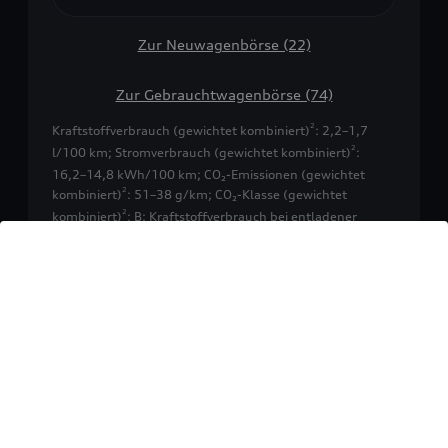
Zur Neuwagenbörse (22)
Zur Gebrauchtwagenbörse (74)
2
Kraftstoffverbrauch (gewichtet kombiniert)
: 2,2–1,7
2
l/100 km; Stromverbrauch (gewichtet kombiniert)
:
16,2–14,8 kWh/100 km
;
CO₂-Emissionen (gewichtet
2
kombiniert)
: 51–38 g/km
;
CO₂-Klasse (gewichtet
2
kombiniert)
: B
;
Kraftstoffverbrauch bei entladener
2
Batterie (kombiniert)
: 6,9–6,1 l/100 km
;
CO₂-Klassen bei
2
entladener Batterie
: F–E
Benzin/Diesel