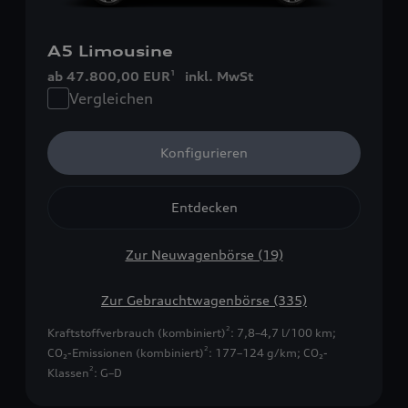
A5 Limousine
ab 47.800,00 EUR
inkl. MwSt
1
Vergleichen
Konfigurieren
Entdecken
Zur Neuwagenbörse (19)
Zur Gebrauchtwagenbörse (335)
2
Kraftstoffverbrauch (kombiniert)
: 7,8–4,7 l/100 km
;
2
CO₂-Emissionen (kombiniert)
: 177–124 g/km
;
CO₂-
2
Klassen
: G–D