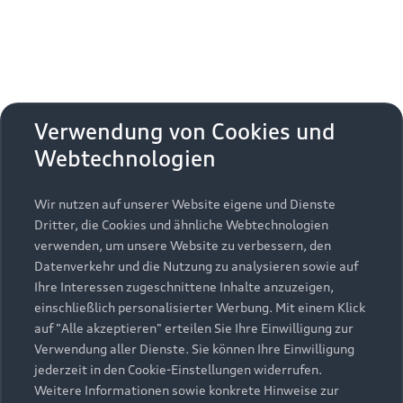
2
entladener Batterie
: G
Zurück nach oben
Verwendung von Cookies und
Webtechnologien
Modelle
Wir nutzen auf unserer Website eigene und Dienste
Kaufen & leasen
Alle Modelle
Dritter, die Cookies und ähnliche Webtechnologien
verwenden, um unsere Website zu verbessern, den
Modelle vergleichen
Service & Zubehör
Neuwagensuche
Datenverkehr und die Nutzung zu analysieren sowie auf
Elektromodelle
Ihre Interessen zugeschnittene Inhalte anzuzeigen,
Gebrauchtwagensuche
einschließlich personalisierter Werbung. Mit einem Klick
Support
Saisonale Angebote
Plug-in-Hybride
auf "Alle akzeptieren" erteilen Sie Ihre Einwilligung zur
Gebrauchtwagen
Verwendung aller Dienste. Sie können Ihre Einwilligung
Audi Services
Über Audi
Kundenservice
jederzeit in den Cookie-Einstellungen widerrufen.
Finanzierung
Garantie
Weitere Informationen sowie konkrete Hinweise zur