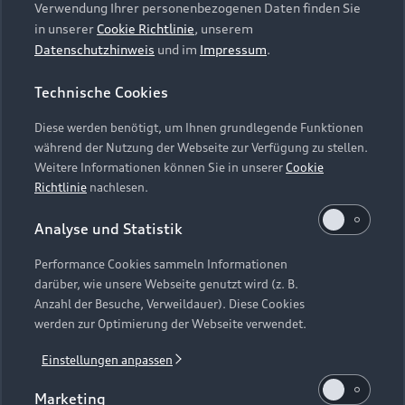
Händlersuche
Aktionen & Angebote
Verwendung Ihrer personenbezogenen Daten finden Sie
Unternehmen
Audi digital services
in unserer
Cookie Richtlinie
, unserem
Audi Code
Geschäftskunden
Datenschutzhinweis
und im
Impressum
.
Karriere
myAudi
Häufige Fragen (FAQ)
Investor Relations
Technische Cookies
© 2026 AUDI AG. Alle Rechte vorbehalten
Audi Online Beratung
Presse & Media Center
Diese werden benötigt, um Ihnen grundlegende Funktionen
Impressum
Rechtliches
Hinweisgebersystem
Online-Terminvereinbarung
während der Nutzung der Webseite zur Verfügung zu stellen.
Datenschutz
Datenschutzinformation
Cookie-Einstellungen
Weitere Informationen können Sie in unserer
Cookie
Servicekontakt
Richtlinie
nachlesen.
Cookie-Richtlinie
Barrierefreiheit
Audi erleben
Digital Services Act
EU Data Act
Bordbuch & Bedienungsanleitungen
Analyse und Statistik
Newsletter
Verträge kündigen
Performance Cookies sammeln Informationen
Hinweis: Die aktuelle Darstellung und Anordnung der
darüber, wie unsere Webseite genutzt wird (z. B.
Vertrag widerrufen
Embleme am Fahrzeug bei allen Abbildungen auf dieser
Anzahl der Besuche, Verweildauer). Diese Cookies
Webseite kann abweichen.
werden zur Optimierung der Webseite verwendet.
Einstellungen anpassen
1
inkl. 19 % MwSt. Alle Angaben basieren auf den Merkmalen
Marketing
des deutschen Marktes.