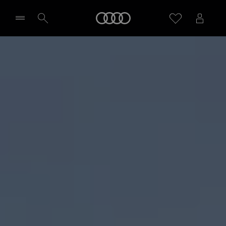
A6 Avant e-hybrid
Startseite
Highlights
Probefahrt vereinbaren
Händler wählen