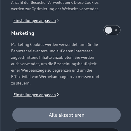
Anzahl der Besuche, Verweildauer). Diese Cookies
werden zur Optimierung der Webseite verwendet.
Einstellungen anpassen
Marketing
Marketing Cookies werden verwendet, um für die
Benutzer relevantere und auf deren Interessen
zugeschnittene Inhalte anzubieten. Sie werden
auch verwendet, um die Erscheinungshäufigkeit
A6 Avant e-hybrid
einer Werbeanzeige zu begrenzen und um die
Effektivität von Werbekampagnen zu messen und
ab 69.100,00 EUR inkl. MwSt
zu steuern.
Einstellungen anpassen
Probefahrt vereinbaren
Konfigurieren
Alle akzeptieren