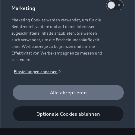
Marketing
Marketing Cookies werden verwendet, um für die
Benutzer relevantere und auf deren Interessen
zugeschnittene Inhalte anzubieten. Sie werden
auch verwendet, um die Erscheinungshäufigkeit
einer Werbeanzeige zu begrenzen und um die
Effektivität von Werbekampagnen zu messen und
zu steuern.
Einstellungen anpassen
Die vollständigen
Fahrzeugdaten und
Alle akzeptieren
Ausstattungsmerkmale
finden Sie im Konfigurator.
Optionale Cookies ablehnen
e-tron GT quattro konfigurieren