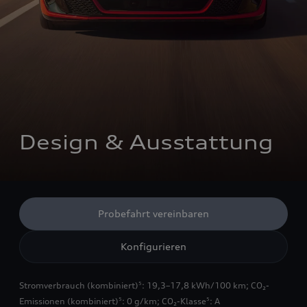
Design & Ausstattung
Probefahrt vereinbaren
Konfigurieren
Stromverbrauch (kombiniert)
: 19,3–17,8 kWh/100 km
;
CO₂-
5
Emissionen (kombiniert)
: 0 g/km
;
CO₂-Klasse
: A
5
5