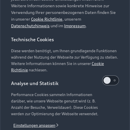
Weitere Informationen sowie konkrete Hinweise zur
1
2
3
4
5
Verwendung Ihrer personenbezogenen Daten finden Sie
in unserer
Cookie Richtlinie
, unserem
Datenschutzhinweis
und im
Impressum
.
t.
Vom Stand weg begeisternd.
Fü
Erleben Sie den Adrenalinschub Ihres Lebens. Mit
Prä
Technische Cookies
rch
der Launch Control
erleben Sie dank der Leistung
die
8
Diese werden benötigt, um Ihnen grundlegende Funktionen
dung
Übe
von bis zu 430 kW
die maximale Beschleunigung
2
während der Nutzung der Webseite zur Verfügung zu stellen.
as
kur
des Audi e-tron GT quattro
. Von 0 auf 100 km/h
2
Weitere Informationen können Sie in unserer
Cookie
die
in 4,0 Sekunden
. Auch akustisch sorgt der Audi
2
Richtlinie
nachlesen.
zus
e-tron GT quattro
mit dem e-tron Sportsound
2
1
Analyse und Statistik
für ein emotionales Fahrerlebnis. Wählen Sie
zwischen den Soundprofilen dezent, ausgewogen
Performance Cookies sammeln Informationen
und sportlich.
darüber, wie unsere Webseite genutzt wird (z. B.
Anzahl der Besuche, Verweildauer). Diese Cookies
werden zur Optimierung der Webseite verwendet.
Einstellungen anpassen