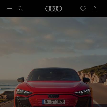
e-tron GT quattro
Startseite
Design & Ausstattung
Probefahrt vereinbaren
Händler wählen