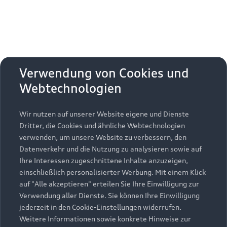
2
Klasse
: G
Zurück nach oben
Verwendung von Cookies und
Webtechnologien
Modelle
Wir nutzen auf unserer Website eigene und Dienste
Kaufen & leasen
Alle Modelle
Dritter, die Cookies und ähnliche Webtechnologien
verwenden, um unsere Website zu verbessern, den
Modelle vergleichen
Service & Zubehör
Neuwagensuche
Datenverkehr und die Nutzung zu analysieren sowie auf
Elektromodelle
Ihre Interessen zugeschnittene Inhalte anzuzeigen,
Gebrauchtwagensuche
einschließlich personalisierter Werbung. Mit einem Klick
Support
Saisonale Angebote
Plug-in-Hybride
auf "Alle akzeptieren" erteilen Sie Ihre Einwilligung zur
Gebrauchtwagen
Verwendung aller Dienste. Sie können Ihre Einwilligung
Audi Services
Über Audi
Kundenservice
jederzeit in den Cookie-Einstellungen widerrufen.
Finanzierung
Garantie
Weitere Informationen sowie konkrete Hinweise zur
Händlersuche