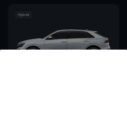
Hybrid
Q8 SUV e-hybrid
ab 96.200,00 EUR
inkl. MwSt
1
Vergleichen
Konfigurieren
Entdecken