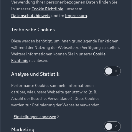
Aktionen & Angebote
Verwendung Ihrer personenbezogenen Daten finden Sie
Unternehmen
Audi digital services
in unserer
Cookie Richtlinie
, unserem
Audi Code
Geschäftskunden
Datenschutzhinweis
und im
Impressum
.
Karriere
myAudi
Häufige Fragen (FAQ)
Investor Relations
Technische Cookies
© 2026 AUDI AG. Alle Rechte vorbehalten
Audi Online Beratung
Presse & Media Center
Diese werden benötigt, um Ihnen grundlegende Funktionen
Impressum
Rechtliches
Hinweisgebersystem
Online-Terminvereinbarung
während der Nutzung der Webseite zur Verfügung zu stellen.
Datenschutz
Datenschutzinformation
Cookie-Einstellungen
Weitere Informationen können Sie in unserer
Cookie
Servicekontakt
Cookie-Richtlinie
Barrierefreiheit
Richtlinie
nachlesen.
Audi erleben
Digital Services Act
EU Data Act
Bordbuch & Bedienungsanleitungen
Analyse und Statistik
Newsletter
Verträge kündigen
Performance Cookies sammeln Informationen
Hinweis: Die aktuelle Darstellung und Anordnung der
darüber, wie unsere Webseite genutzt wird (z. B.
Vertrag widerrufen
Embleme am Fahrzeug bei allen Abbildungen auf dieser
Anzahl der Besuche, Verweildauer). Diese Cookies
Webseite kann abweichen.
werden zur Optimierung der Webseite verwendet.
Einstellungen anpassen
1
inkl. 19 % MwSt. Alle Angaben basieren auf den Merkmalen
des deutschen Marktes.
Marketing