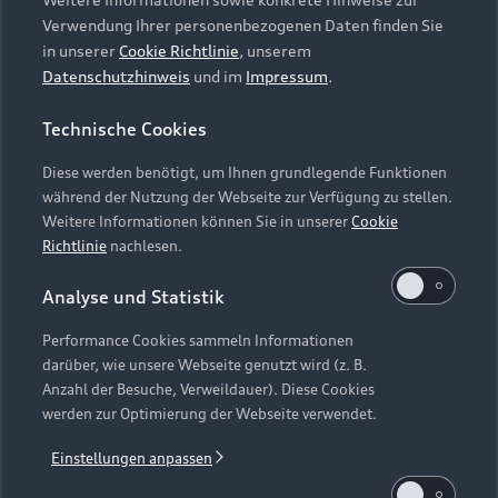
fünf Personen. Zudem ist die Batterie des
Dim
rch
Verwendung Ihrer personenbezogenen Daten finden Sie
Elektromotors so platzsparend unter der
dung
So
in unserer
Cookie Richtlinie
, unserem
Ladefläche integriert, dass Ihnen bei
ers
as
Datenschutzhinweis
und im
Impressum
.
umgeklappten Sitzen ein Gepäckraum von 1.589
Hig
Litern
zur Verfügung steht.
und
8
Technische Cookies
Diese werden benötigt, um Ihnen grundlegende Funktionen
während der Nutzung der Webseite zur Verfügung zu stellen.
Hin
Weitere Informationen können Sie in unserer
Cookie
Richtlinie
nachlesen.
Analyse und Statistik
Performance Cookies sammeln Informationen
darüber, wie unsere Webseite genutzt wird (z. B.
Anzahl der Besuche, Verweildauer). Diese Cookies
werden zur Optimierung der Webseite verwendet.
Einstellungen anpassen