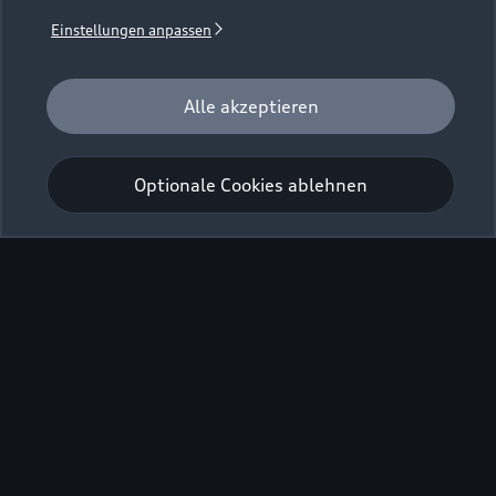
Einstellungen anpassen
Audi Application Store
Alle akzeptieren
Zur App-Übersicht
Optionale Cookies ablehnen
Ihr Zugang zu vielfältigem
Entertainment
Entdecken Sie den Audi Application Store
und gestalten
1
Sie Ihre Zeit im Fahrzeug noch individueller: Verkürzen
Sie Wartezeiten oder bereichern Sie Ihre Fahrten mit
spannenden Angeboten: Zeitung hören beim Autofahren,
Sportereignisse live verfolgen und aufregende Games für