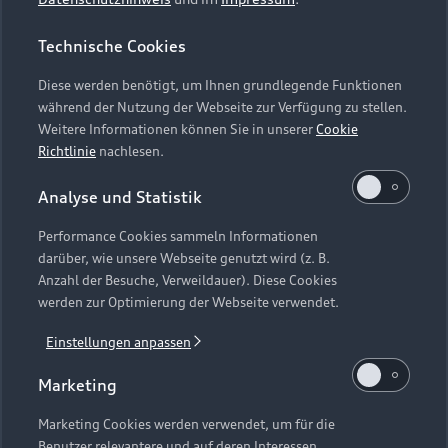
Technische Cookies
Audi exclusive Studio
Audi Fo
Farben, Materialien, Details –
Audi erleben 
Diese werden benötigt, um Ihnen grundlegende Funktionen
gestalten Sie Ihren Audi ganz nach
Werksführun
während der Nutzung der Webseite zur Verfügung zu stellen.
Wunsch. Persönlich beraten lassen im
Standort Nec
Weitere Informationen können Sie in unserer
Cookie
Audi Forum Ingolstadt.
vom Audi For
Richtlinie
nachlesen.
Jetzt entdecken
Zum Audi For
Analyse und Statistik
Performance Cookies sammeln Informationen
darüber, wie unsere Webseite genutzt wird (z. B.
Anzahl der Besuche, Verweildauer). Diese Cookies
werden zur Optimierung der Webseite verwendet.
Einstellungen anpassen
Marketing
Zurück nach oben
Marketing Cookies werden verwendet, um für die
Benutzer relevantere und auf deren Interessen