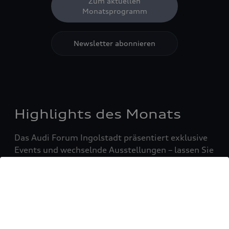
Zum aktuellen
Monatsprogramm
Newsletter abonnieren
Highlights des Monats
Das Audi Forum Ingolstadt präsentiert exklusive
Events und wechselnde Ausstellungen – lassen Sie
sich inspirieren und erleben Sie Innovation
hautnah.