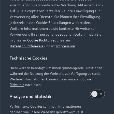
einschließlich personalisierter Werbung. Mit einem Klick
A5 Avant
auf "Alle akzeptieren" erteilen Sie Ihre Einwilligung zur
Verwendung aller Dienste. Sie können Ihre Einwilligung
Vergleichen
jederzeit in den Cookie-Einstellungen widerrufen.
Weitere Informationen sowie konkrete Hinweise zur
Entdecken
Verwendung Ihrer personenbezogenen Daten finden Sie
in unserer
Cookie Richtlinie
, unserem
Kraftstoffverbrauch (kombiniert)
: 8,0–4,9 l/100 km
;
CO₂-
14
Datenschutzhinweis
und im
Impressum
.
Emissionen (kombiniert)
: 182–127 g/km
;
CO₂-Klassen
: G–D
14
14
Technische Cookies
Diese werden benötigt, um Ihnen grundlegende Funktionen
während der Nutzung der Webseite zur Verfügung zu stellen.
Weitere Informationen können Sie in unserer
Cookie
Richtlinie
nachlesen.
Analyse und Statistik
Performance Cookies sammeln Informationen
darüber, wie unsere Webseite genutzt wird (z. B.