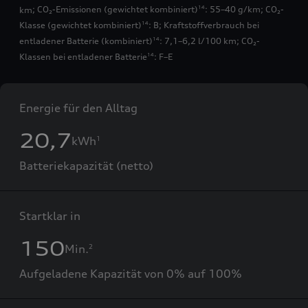
km
;
CO₂-Emissionen (gewichtet kombiniert)
: 55–40 g/km
;
CO₂-
14
Klasse (gewichtet kombiniert)
: B
;
Kraftstoffverbrauch bei
14
entladener Batterie (kombiniert)
: 7,1–6,2 l/100 km
;
CO₂-
14
Klassen bei entladener Batterie
: F–E
14
Energie für den Alltag
20,7
kWh
1
Batteriekapazität (netto)
Startklar in
150
Min.
2
Aufgeladene Kapazität von 0% auf 100%