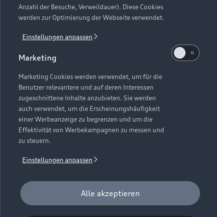
Anzahl der Besuche, Verweildauer). Diese Cookies
werden zur Optimierung der Webseite verwendet.
A5 Limousine
Einstellungen anpassen
Vergleichen
Marketing
Entdecken
Marketing Cookies werden verwendet, um für die
Kraftstoffverbrauch (kombiniert)
: 7,8–4,7 l/100 km
;
CO₂-
14
Benutzer relevantere und auf deren Interessen
Emissionen (kombiniert)
: 177–124 g/km
;
CO₂-Klassen
: G–D
14
14
zugeschnittene Inhalte anzubieten. Sie werden
auch verwendet, um die Erscheinungshäufigkeit
einer Werbeanzeige zu begrenzen und um die
Zurück nach oben
Effektivität von Werbekampagnen zu messen und
zu steuern.
Modelle
Einstellungen anpassen
Kaufen & leasen
Alle Modelle
Alle akzeptieren
Modelle vergleichen
Service & Zubehör
Neuwagensuche