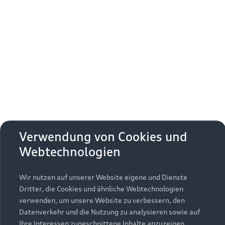
Vergleichen
Entdecken
Kraftstoffverbrauch (gewichtet kombiniert)
: 2,2–1,7 l/100 km;
14
Stromverbrauch (gewichtet kombiniert)
: 16,2–14,8 kWh/100
14
km
;
CO₂-Emissionen (gewichtet kombiniert)
: 51–38 g/km
;
CO₂-
14
Klasse (gewichtet kombiniert)
: B
;
Kraftstoffverbrauch bei
14
entladener Batterie (kombiniert)
: 6,9–6,1 l/100 km
;
CO₂-
14
Klassen bei entladener Batterie
: F–E
14
Verwendung von Cookies und
Webtechnologien
Wir nutzen auf unserer Website eigene und Dienste
Dritter, die Cookies und ähnliche Webtechnologien
verwenden, um unsere Website zu verbessern, den
Datenverkehr und die Nutzung zu analysieren sowie auf
Ihre Interessen zugeschnittene Inhalte anzuzeigen,