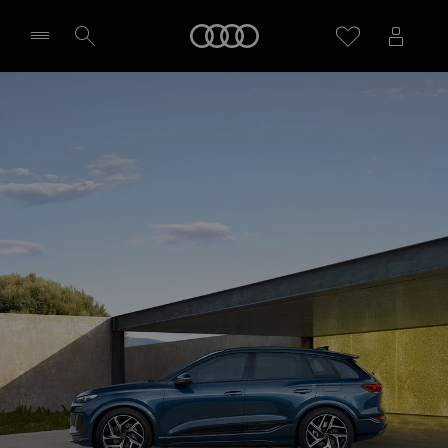
Q6 SUV e-tron
Startseite
Leasing, Finanzierung und Angebote
Probefahrt vereinbaren
Händler wählen