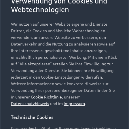
Verwendung von Cookies und
Gebrauchtwagensuche
Support
Saisonale Angebote
Webtechnologien
Plug-in-Hybride
Gebrauchtwagen
Audi Services
Über Audi
Kundenservice
Wir nutzen auf unserer Website eigene und Dienste
Finanzierung
Garantie
Dritter, die Cookies und ähnliche Webtechnologien
Händlersuche
Aktionen & Angebote
verwenden, um unsere Website zu verbessern, den
Unternehmen
Audi digital services
Datenverkehr und die Nutzung zu analysieren sowie auf
Audi Code
Geschäftskunden
Ihre Interessen zugeschnittene Inhalte anzuzeigen,
Karriere
myAudi
einschließlich personalisierter Werbung. Mit einem Klick
Häufige Fragen (FAQ)
Investor Relations
auf "Alle akzeptieren" erteilen Sie Ihre Einwilligung zur
© 2026 AUDI AG. Alle Rechte vorbehalten
Audi Online Beratung
Verwendung aller Dienste. Sie können Ihre Einwilligung
Presse & Media Center
jederzeit in den Cookie-Einstellungen widerrufen.
Impressum
Rechtliches
Hinweisgebersystem
Online-Terminvereinbarung
Weitere Informationen sowie konkrete Hinweise zur
Datenschutz
Datenschutzinformation
Cookie-Einstellungen
Verwendung Ihrer personenbezogenen Daten finden Sie
Servicekontakt
Cookie-Richtlinie
Barrierefreiheit
in unserer
Cookie Richtlinie
, unserem
Audi erleben
Digital Services Act
EU Data Act
Datenschutzhinweis
und im
Impressum
.
Bordbuch & Bedienungsanleitungen
Newsletter
Verträge kündigen
Technische Cookies
Hinweis: Die aktuelle Darstellung und Anordnung der
Vertrag widerrufen
Embleme am Fahrzeug bei allen Abbildungen auf dieser
Diese werden benötigt, um Ihnen grundlegende Funktionen