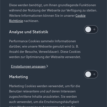
Modelle
Diese werden benötigt, um Ihnen grundlegende Funktionen
während der Nutzung der Webseite zur Verfügung zu stellen.
Kaufen & leasen
Weitere Informationen können Sie in unserer
Cookie
Alle Modelle
Richtlinie
nachlesen.
Modelle vergleichen
Service & Zubehör
Neuwagensuche
Analyse und Statistik
Elektromodelle
Gebrauchtwagensuche
Performance Cookies sammeln Informationen
Support
Saisonale Angebote
Plug-in-Hybride
darüber, wie unsere Webseite genutzt wird (z. B.
Gebrauchtwagen
Anzahl der Besuche, Verweildauer). Diese Cookies
Audi Services
Über Audi
werden zur Optimierung der Webseite verwendet.
Kundenservice
Finanzierung
Garantie
Einstellungen anpassen
Händlersuche
Aktionen & Angebote
Unternehmen
Audi digital services
Marketing
Audi Code
Geschäftskunden
Karriere
myAudi
Häufige Fragen (FAQ)
Marketing Cookies werden verwendet, um für die
Investor Relations
Benutzer relevantere und auf deren Interessen
© 2026 AUDI AG. Alle Rechte vorbehalten
Audi Online Beratung
zugeschnittene Inhalte anzubieten. Sie werden
Presse & Media Center
auch verwendet, um die Erscheinungshäufigkeit
Impressum
Rechtliches
Hinweisgebersystem
Online-Terminvereinbarung