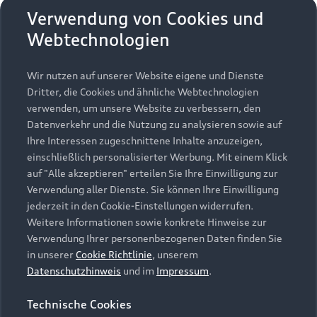
Entwicklungspartnerunternehmen
Verwendung von Cookies und
Webtechnologien
Anwendungen
Wir nutzen auf unserer Website eigene und Dienste
Dritter, die Cookies und ähnliche Webtechnologien
›
VWGroupsupply.com
verwenden, um unsere Website zu verbessern, den
›
BusinessNet
Datenverkehr und die Nutzung zu analysieren sowie auf
Ihre Interessen zugeschnittene Inhalte anzuzeigen,
›
KVS
einschließlich personalisierter Werbung. Mit einem Klick
auf "Alle akzeptieren" erteilen Sie Ihre Einwilligung zur
›
CONNECT
Verwendung aller Dienste. Sie können Ihre Einwilligung
›
e-Sign
jederzeit in den Cookie-Einstellungen widerrufen.
Weitere Informationen sowie konkrete Hinweise zur
Verwendung Ihrer personenbezogenen Daten finden Sie
in unserer
Cookie Richtlinie
, unserem
Datenschutzhinweis
und im
Impressum
.
Zurück nach oben
Technische Cookies