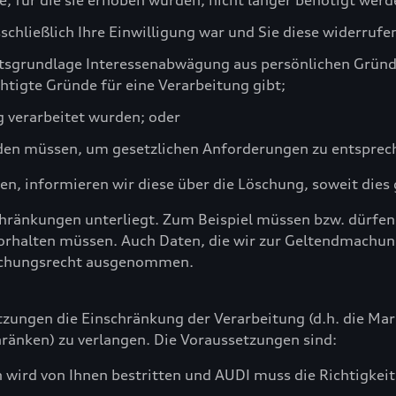
, für die sie erhoben wurden, nicht länger benötigt werd
schließlich Ihre Einwilligung war und Sie diese widerrufe
chtsgrundlage Interessenabwägung aus persönlichen Grün
htigte Gründe für eine Verarbeitung gibt;
 verarbeitet wurden; oder
den müssen, um gesetzlichen Anforderungen zu entsprec
n, informieren wir diese über die Löschung, soweit dies g
chränkungen unterliegt. Zum Beispiel müssen bzw. dürfen 
vorhalten müssen. Auch Daten, die wir zur Geltendmachu
öschungsrecht ausgenommen.
tzungen die Einschränkung der Verarbeitung (d.h. die M
hränken) zu verlangen. Die Voraussetzungen sind:
 wird von Ihnen bestritten und AUDI muss die Richtigke