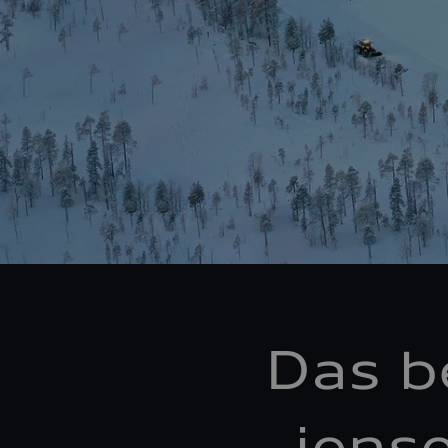
Das b
jense