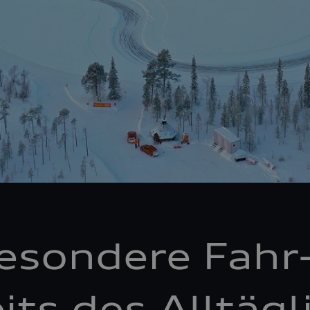
esondere Fahr
its des Alltäg