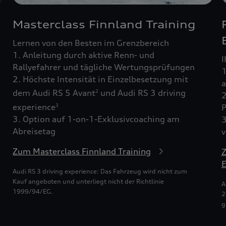
Masterclass Finnland Training
Lernen von den Besten im Grenzbereich
1. Anleitung durch aktive Renn- und
I
Rallyefahrer und tägliche Wertungsprüfungen
1
2. Höchste Intensität in Einzelbesetzung mit
dem Audi RS 5 Avant
und Audi RS 3 driving
2
2
experience
3
P
3. Option auf 1-on-1-Exklusivcoaching am
3
Abreisetag
v
Zum Masterclass Finnland Training
Z
E
Audi RS 3 driving experience: Das Fahrzeug wird nicht zum
Kauf angeboten und unterliegt nicht der Richtlinie
A
1999/94/EG.
2
g