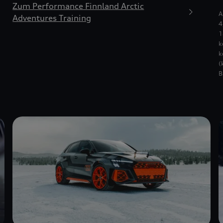
Zum Performance Finnland Arctic
A
Adventures Training
4
1
k
k
(
B