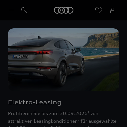
Startseite
Händler wählen
Elektro-Leasing
Profitieren Sie bis zum 30.09.2026
von
1
attraktiven Leasingkonditionen
für ausgewählte
2