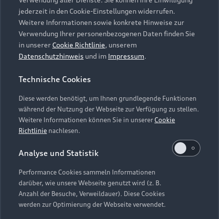
Audi Services
Über Audi
Kundenservice
jederzeit in den Cookie-Einstellungen widerrufen.
Finanzierung
Garantie
Weitere Informationen sowie konkrete Hinweise zur
Händlersuche
Aktionen & Angebote
Verwendung Ihrer personenbezogenen Daten finden Sie
Unternehmen
Audi digital services
in unserer
Cookie Richtlinie
, unserem
Audi Code
Geschäftskunden
Datenschutzhinweis
und im
Impressum
.
Karriere
myAudi
Häufige Fragen (FAQ)
Investor Relations
Technische Cookies
© 2026 AUDI AG. Alle Rechte vorbehalten
Audi Online Beratung
Presse & Media Center
Diese werden benötigt, um Ihnen grundlegende Funktionen
Impressum
Rechtliches
Hinweisgebersystem
Online-Terminvereinbarung
während der Nutzung der Webseite zur Verfügung zu stellen.
Datenschutz
Datenschutzinformation
Cookie-Einstellungen
Weitere Informationen können Sie in unserer
Cookie
Servicekontakt
Cookie-Richtlinie
Barrierefreiheit
Richtlinie
nachlesen.
Audi erleben
Digital Services Act
EU Data Act
Bordbuch & Bedienungsanleitungen
Analyse und Statistik
Newsletter
Verträge kündigen
Performance Cookies sammeln Informationen
Hinweis: Die aktuelle Darstellung und Anordnung der
darüber, wie unsere Webseite genutzt wird (z. B.
Vertrag widerrufen
Embleme am Fahrzeug bei allen Abbildungen auf dieser
Anzahl der Besuche, Verweildauer). Diese Cookies
Webseite kann abweichen.
werden zur Optimierung der Webseite verwendet.