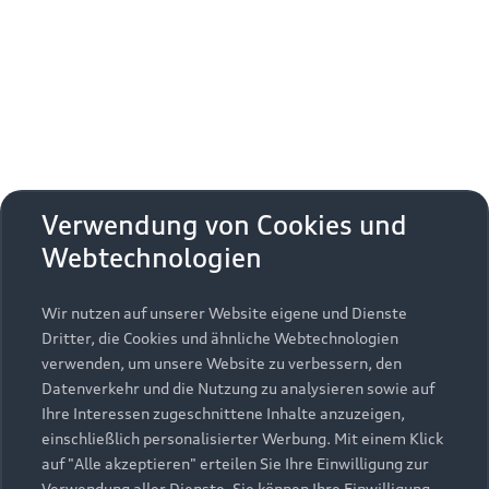
Erhalten Sie kostenfrei eine online
Fahrzeugbewertung und besprechen Sie alles
weitere mit Ihrem ausgewählten Audi Partner.
Jetzt kostenlos bewerten
Zurück nach oben
Verwendung von Cookies und
Webtechnologien
Modelle
Wir nutzen auf unserer Website eigene und Dienste
Kaufen & leasen
Alle Modelle
Dritter, die Cookies und ähnliche Webtechnologien
verwenden, um unsere Website zu verbessern, den
Modelle vergleichen
Service & Zubehör
Neuwagensuche
Datenverkehr und die Nutzung zu analysieren sowie auf
Elektromodelle
Ihre Interessen zugeschnittene Inhalte anzuzeigen,
Gebrauchtwagensuche
einschließlich personalisierter Werbung. Mit einem Klick
Support
Saisonale Angebote
Plug-in-Hybride
auf "Alle akzeptieren" erteilen Sie Ihre Einwilligung zur
Gebrauchtwagen
Verwendung aller Dienste. Sie können Ihre Einwilligung