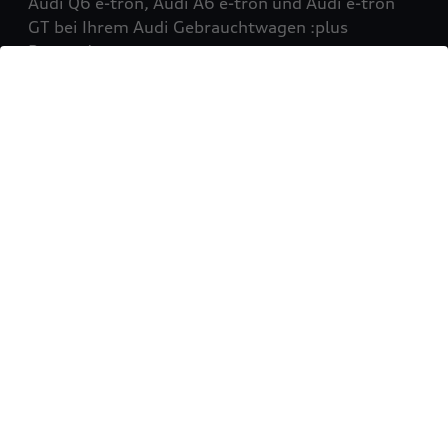
Audi Q6 e-tron, Audi A6 e-tron und Audi e-tron
GT bei Ihrem Audi Gebrauchtwagen :plus
Partner!
Mehr erfahren
Sie möchten Ihr Fahrzeug
verkaufen?