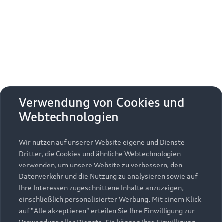
Erhalten Sie kostenfrei eine online
Fahrzeugbewertung und besprechen Sie alles
weitere mit Ihrem ausgewählten Audi Partner.
Jetzt kostenlos bewerten
Zurück nach oben
Verwendung von Cookies und
Webtechnologien
Modelle
Wir nutzen auf unserer Website eigene und Dienste
Kaufen & leasen
Alle Modelle
Dritter, die Cookies und ähnliche Webtechnologien
verwenden, um unsere Website zu verbessern, den
Modelle vergleichen
Service & Zubehör
Neuwagensuche
Datenverkehr und die Nutzung zu analysieren sowie auf
Elektromodelle
Ihre Interessen zugeschnittene Inhalte anzuzeigen,
Gebrauchtwagensuche
einschließlich personalisierter Werbung. Mit einem Klick
Support
Saisonale Angebote
Plug-in-Hybride
auf "Alle akzeptieren" erteilen Sie Ihre Einwilligung zur
Gebrauchtwagen
Verwendung aller Dienste. Sie können Ihre Einwilligung