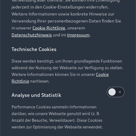
Audi Services
Über Audi
Kundenservice
jederzeit in den Cookie-Einstellungen widerrufen.
Finanzierung
Garantie
Weitere Informationen sowie konkrete Hinweise zur
Händlersuche
Aktionen & Angebote
Verwendung Ihrer personenbezogenen Daten finden Sie
Unternehmen
Audi digital services
in unserer
Cookie Richtlinie
, unserem
Audi Code
Geschäftskunden
Datenschutzhinweis
und im
Impressum
.
Karriere
myAudi
Häufige Fragen (FAQ)
Investor Relations
Technische Cookies
© 2026 AUDI AG. Alle Rechte vorbehalten
Audi Online Beratung
Presse & Media Center
Diese werden benötigt, um Ihnen grundlegende Funktionen
Impressum
Rechtliches
Hinweisgebersystem
Online-Terminvereinbarung
während der Nutzung der Webseite zur Verfügung zu stellen.
Datenschutz
Datenschutzinformation
Cookie-Einstellungen
Weitere Informationen können Sie in unserer
Cookie
Servicekontakt
Cookie-Richtlinie
Barrierefreiheit
Richtlinie
nachlesen.
Audi erleben
Digital Services Act
EU Data Act
Bordbuch & Bedienungsanleitungen
Analyse und Statistik
Newsletter
Verträge kündigen
Performance Cookies sammeln Informationen
Hinweis: Die aktuelle Darstellung und Anordnung der
darüber, wie unsere Webseite genutzt wird (z. B.
Vertrag widerrufen
Embleme am Fahrzeug bei allen Abbildungen auf dieser
Anzahl der Besuche, Verweildauer). Diese Cookies
Webseite kann abweichen.
werden zur Optimierung der Webseite verwendet.