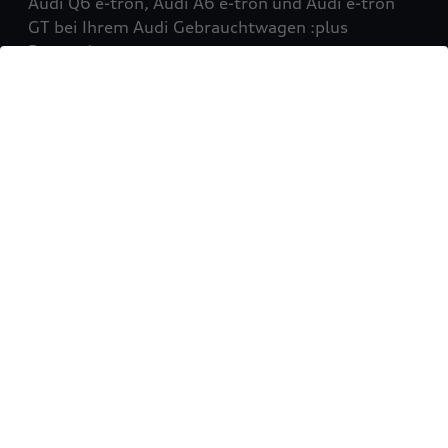
Audi Q6 e-tron, Audi A6 e-tron und Audi e-tron
GT bei Ihrem Audi Gebrauchtwagen :plus
Partner!
Mehr erfahren
Sie möchten Ihr Fahrzeug
verkaufen?