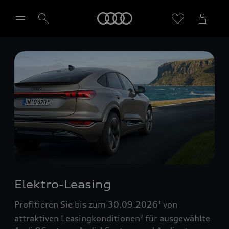
Startseite
Händler wählen
Elektro-Leasing
Profitieren Sie bis zum 30.09.2026
von
1
attraktiven Leasingkonditionen
für ausgewählte
2