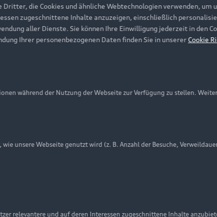
e Dritter, die Cookies und ähnliche Webtechnologien verwenden, um 
ressen zugeschnittene Inhalte anzuzeigen, einschließlich personalisie
wendung aller Dienste. Sie können Ihre Einwilligung jederzeit in den 
ndung Ihrer personenbezogenen Daten finden Sie in unserer
Cookie Ri
onen während der Nutzung der Webseite zur Verfügung zu stellen. Weite
ie unsere Webseite genutzt wird (z. B. Anzahl der Besuche, Verweildaue
nschutzinformation
Cookie-Einstellungen
Cookie-Richtlinie
Embleme am Fahrzeug bei allen Abbildungen auf dieser Webseit
zer relevantere und auf deren Interessen zugeschnittene Inhalte anzubie