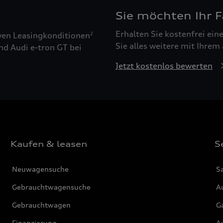
Sie möchten Ihr 
Erhalten Sie kostenfrei ei
ven Leasingkonditionen
2
Sie alles weitere mit Ihrem
nd Audi e-tron GT bei
Jetzt kostenlos bewerten
Kaufen & leasen
S
Neuwagensuche
S
Gebrauchtwagensuche
Au
Gebrauchtwagen
G
Finanzierung
Au