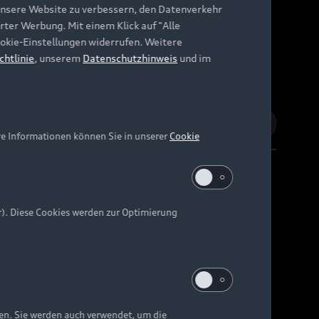
unsere Website zu verbessern, den Datenverkehr
rter Werbung. Mit einem Klick auf "Alle
Cookie-Einstellungen widerrufen. Weitere
chtlinie
, unserem
Datenschutzhinweis
und im
re Informationen können Sie in unserer
Cookie
r). Diese Cookies werden zur Optimierung
Barrierefreiheit
Digital Services Act
EU Data Act
e kann abweichen.
ten. Sie werden auch verwendet, um die