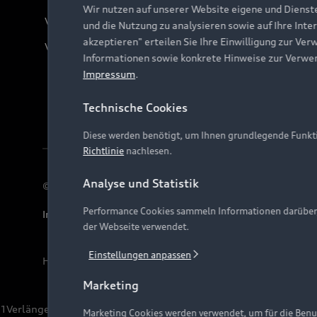
Wir nutzen auf unserer Website eigene und Dienst
Verträge kündigen
und die Nutzung zu analysieren sowie auf Ihre Inte
akzeptieren" erteilen Sie Ihre Einwilligung zur Ver
Vertrag widerrufen
Informationen sowie konkrete Hinweise zur Verwe
Impressum
.
Technische Cookies
Diese werden benötigt, um Ihnen grundlegende Funkti
Richtlinie
nachlesen.
Analyse und Statistik
© 2026 AUDI AG. Alle Rechte vorbehalten
Performance Cookies sammeln Informationen darüber, w
Impressum
Rechtliches
Hinweisgebersystem
Date
der Webseite verwendet.
Einstellungen anpassen
Hinweis: Die aktuelle Darstellung und Anordnung der 
Marketing
1
Verlängerung vorbehalten.
Marketing Cookies werden verwendet, um für die Benut