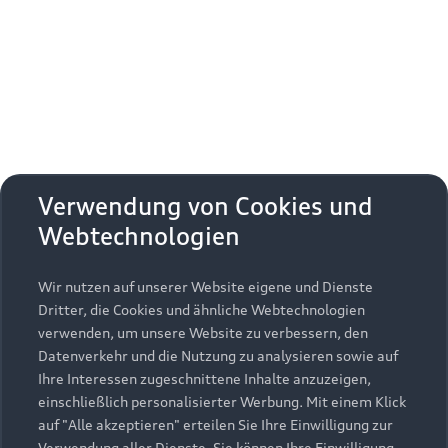
Erhalten Sie kostenfrei eine online
Fahrzeugbewertung und besprechen Sie alles
weitere mit Ihrem ausgewählten Audi Partner.
Jetzt kostenlos bewerten
Zurück nach oben
Verwendung von Cookies und
Webtechnologien
Modelle
Wir nutzen auf unserer Website eigene und Dienste
Kaufen & leasen
Alle Modelle
Dritter, die Cookies und ähnliche Webtechnologien
verwenden, um unsere Website zu verbessern, den
Modelle vergleichen
Service & Zubehör
Neuwagensuche
Datenverkehr und die Nutzung zu analysieren sowie auf
Elektromodelle
Ihre Interessen zugeschnittene Inhalte anzuzeigen,
Gebrauchtwagensuche
einschließlich personalisierter Werbung. Mit einem Klick
Support
Saisonale Angebote
Plug-in-Hybride
auf "Alle akzeptieren" erteilen Sie Ihre Einwilligung zur
Gebrauchtwagen
Verwendung aller Dienste. Sie können Ihre Einwilligung