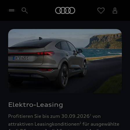
Startseite
Händler wählen
Elektro-Leasing
Profitieren Sie bis zum 30.09.2026
von
1
attraktiven Leasingkonditionen
für ausgewählte
2