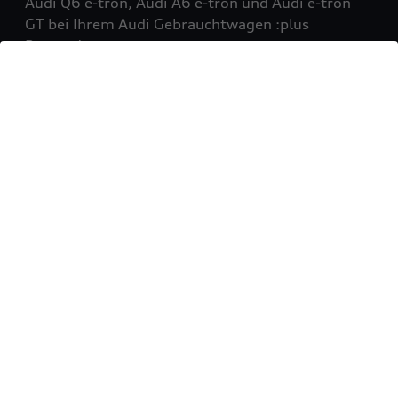
Audi Q6 e-tron, Audi A6 e-tron und Audi e-tron
GT bei Ihrem Audi Gebrauchtwagen :plus
Partner!
Mehr erfahren
Sie möchten Ihr Fahrzeug
verkaufen?