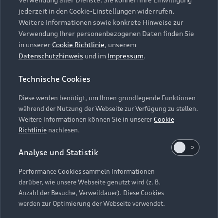
Audi Services
Über Audi
Kundenservice
jederzeit in den Cookie-Einstellungen widerrufen.
Finanzierung
Garantie
Weitere Informationen sowie konkrete Hinweise zur
Händlersuche
Aktionen & Angebote
Verwendung Ihrer personenbezogenen Daten finden Sie
Unternehmen
Audi digital services
in unserer
Cookie Richtlinie
, unserem
Audi Code
Geschäftskunden
Datenschutzhinweis
und im
Impressum
.
Karriere
myAudi
Häufige Fragen (FAQ)
Investor Relations
Technische Cookies
© 2026 AUDI AG. Alle Rechte vorbehalten
Audi Online Beratung
Presse & Media Center
Diese werden benötigt, um Ihnen grundlegende Funktionen
Impressum
Rechtliches
Hinweisgebersystem
Online-Terminvereinbarung
während der Nutzung der Webseite zur Verfügung zu stellen.
Datenschutz
Datenschutzinformation
Cookie-Einstellungen
Weitere Informationen können Sie in unserer
Cookie
Servicekontakt
Cookie-Richtlinie
Barrierefreiheit
Richtlinie
nachlesen.
Audi erleben
Digital Services Act
EU Data Act
Bordbuch & Bedienungsanleitungen
Analyse und Statistik
Newsletter
Verträge kündigen
Performance Cookies sammeln Informationen
Hinweis: Die aktuelle Darstellung und Anordnung der
darüber, wie unsere Webseite genutzt wird (z. B.
Vertrag widerrufen
Embleme am Fahrzeug bei allen Abbildungen auf dieser
Anzahl der Besuche, Verweildauer). Diese Cookies
Webseite kann abweichen.
werden zur Optimierung der Webseite verwendet.