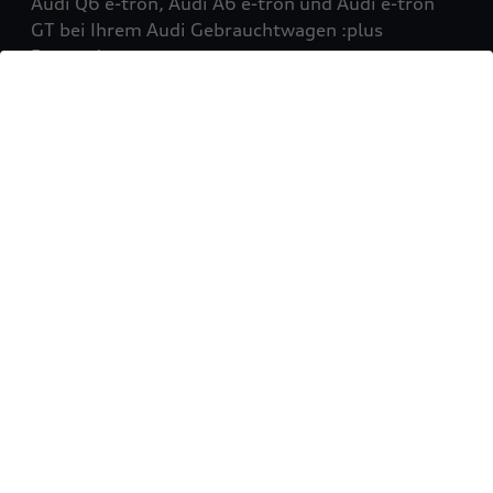
Audi Q6 e-tron, Audi A6 e-tron und Audi e-tron
GT bei Ihrem Audi Gebrauchtwagen :plus
Partner!
Mehr erfahren
Sie möchten Ihr Fahrzeug
verkaufen?