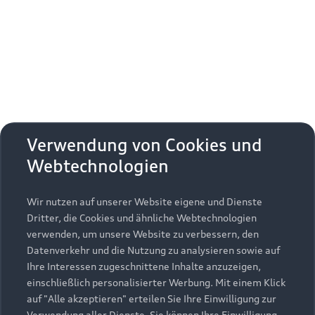
Erhalten Sie kostenfrei eine online
Fahrzeugbewertung und besprechen Sie alles
weitere mit Ihrem ausgewählten Audi Partner.
Jetzt kostenlos bewerten
Zurück nach oben
Verwendung von Cookies und
Webtechnologien
Modelle
Wir nutzen auf unserer Website eigene und Dienste
Kaufen & leasen
Alle Modelle
Dritter, die Cookies und ähnliche Webtechnologien
verwenden, um unsere Website zu verbessern, den
Modelle vergleichen
Service & Zubehör
Neuwagensuche
Datenverkehr und die Nutzung zu analysieren sowie auf
Elektromodelle
Ihre Interessen zugeschnittene Inhalte anzuzeigen,
Gebrauchtwagensuche
einschließlich personalisierter Werbung. Mit einem Klick
Support
Saisonale Angebote
Plug-in-Hybride
auf "Alle akzeptieren" erteilen Sie Ihre Einwilligung zur
Gebrauchtwagen
Verwendung aller Dienste. Sie können Ihre Einwilligung