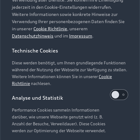
Audi Services
Über Audi
Kundenservice
jederzeit in den Cookie-Einstellungen widerrufen.
Finanzierung
Garantie
Weitere Informationen sowie konkrete Hinweise zur
Händlersuche
Aktionen & Angebote
Verwendung Ihrer personenbezogenen Daten finden Sie
Unternehmen
Audi digital services
in unserer
Cookie Richtlinie
, unserem
Audi Code
Geschäftskunden
Datenschutzhinweis
und im
Impressum
.
Karriere
myAudi
Häufige Fragen (FAQ)
Investor Relations
Technische Cookies
© 2026 AUDI AG. Alle Rechte vorbehalten
Audi Online Beratung
Presse & Media Center
Diese werden benötigt, um Ihnen grundlegende Funktionen
Impressum
Rechtliches
Hinweisgebersystem
Online-Terminvereinbarung
während der Nutzung der Webseite zur Verfügung zu stellen.
Datenschutz
Datenschutzinformation
Cookie-Einstellungen
Weitere Informationen können Sie in unserer
Cookie
Servicekontakt
Cookie-Richtlinie
Barrierefreiheit
Richtlinie
nachlesen.
Audi erleben
Digital Services Act
EU Data Act
Bordbuch & Bedienungsanleitungen
Analyse und Statistik
Newsletter
Verträge kündigen
Performance Cookies sammeln Informationen
Hinweis: Die aktuelle Darstellung und Anordnung der
darüber, wie unsere Webseite genutzt wird (z. B.
Vertrag widerrufen
Embleme am Fahrzeug bei allen Abbildungen auf dieser
Anzahl der Besuche, Verweildauer). Diese Cookies
Webseite kann abweichen.
werden zur Optimierung der Webseite verwendet.