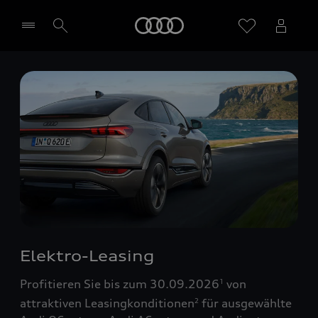
Startseite
Händler wählen
Elektro-Leasing
Profitieren Sie bis zum 30.09.2026
von
1
attraktiven Leasingkonditionen
für ausgewählte
2